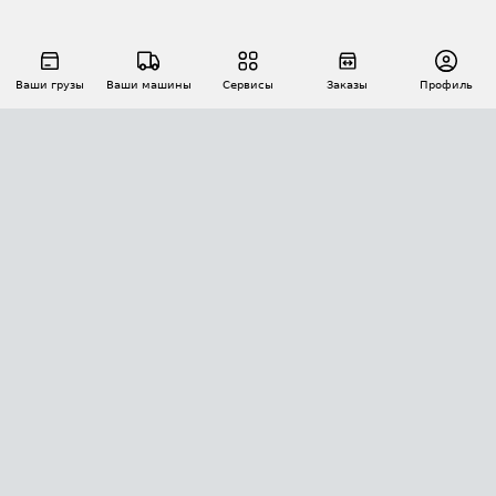
Ваши грузы
Ваши машины
Сервисы
Заказы
Профиль
АВТОМАТИЗАЦИЯ ПЕРЕВОЗОК
Площадки
Заказы
Торги
Тендеры
АТИ-Доки
GPS-мониторинг
АТИ Мессенджер
Цепочки грузов
API ATI.SU
ПОЛЕЗНОЕ
Расчет расстояний
БЕЗОПАСНОСТЬ
Академия ATI.SU
ATI.SU о безопасности
Звезды ATI.SU на вашем сайте
КОНТАКТЫ И ТАРИФЫ
Памятка по проверке контрагентов
Индекс ATI.SU FTL РФ
О системе ATI.SU
Светофор+