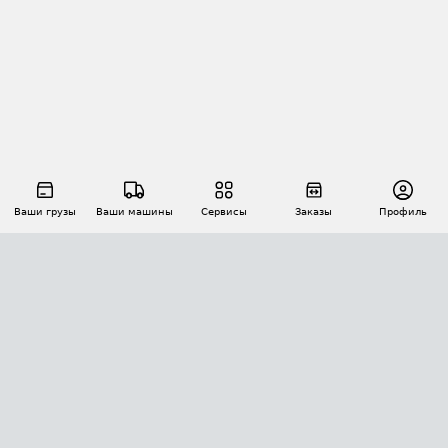
Ваши грузы
Ваши машины
Сервисы
Заказы
Профиль
АВТОМАТИЗАЦИЯ ПЕРЕВОЗОК
Площадки
Заказы
Торги
Тендеры
АТИ-Доки
GPS-мониторинг
АТИ Мессенджер
Цепочки грузов
API ATI.SU
ПОЛЕЗНОЕ