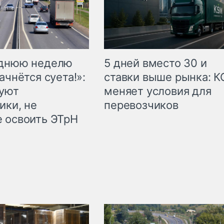
еднюю неделю
5 дней вместо 30 и
ачнётся суета!»:
ставки выше рынка: 
куют
меняет условия для
ики, не
перевозчиков
 освоить ЭТрН