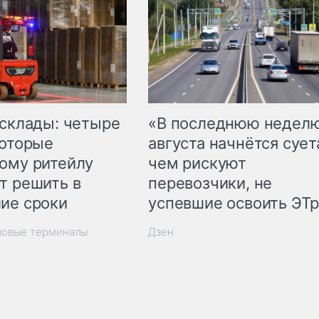
 склады: четыре
«В последнюю недел
которые
августа начнётся суета
ому ритейлу
чем рискуют
т решить в
перевозчики, не
ие сроки
успевшие освоить ЭТ
зовые терминалы
Дзен