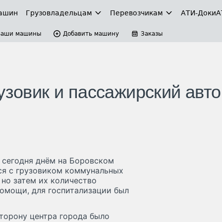
ашин
Грузовладельцам
Перевозчикам
АТИ-Доки
А
Ваши машины
Добавить машину
Заказы
узовик и пассажирский авто
 сегодня днём на Боровском
ся с грузовиком коммунальных
но затем их количество
омощи, для госпитализации был
торону центра города было