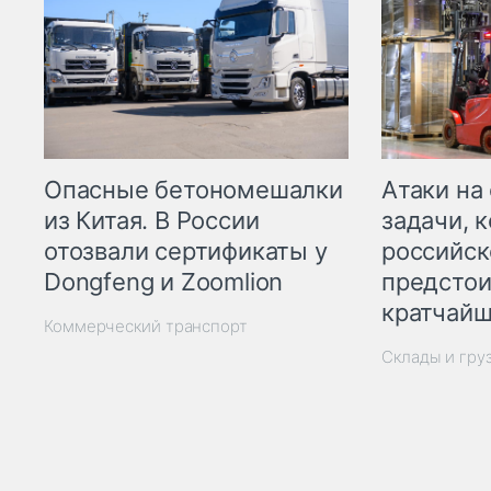
Опасные бетономешалки
Атаки на
из Китая. В России
задачи, 
отозвали сертификаты у
российск
Dongfeng и Zoomlion
предстои
кратчайш
Коммерческий транспорт
Склады и гру