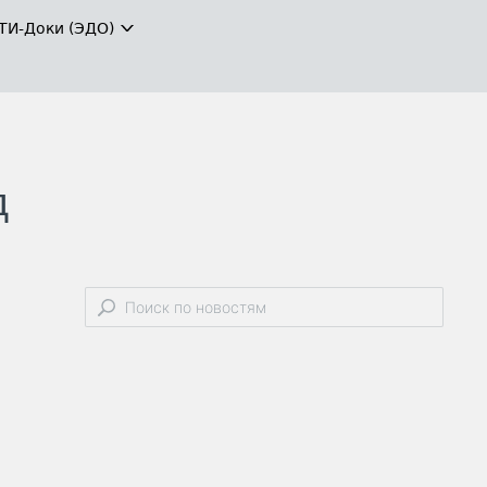
ТИ-Доки (ЭДО)
д