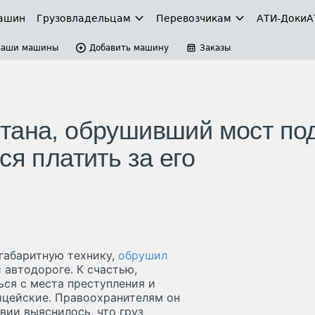
ашин
Грузовладельцам
Перевозчикам
АТИ-Доки
А
Ваши машины
Добавить машину
Заказы
тана, обрушивший мост по
ся платить за его
егабаритную технику,
обрушил
 автодороге. К счастью,
ся с места преступления и
лицейские. Правоохранителям он
вии выяснилось, что груз