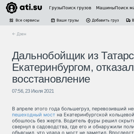
Грузы
Поиск грузов
Машины
Поиск м
Все сервисы
Ваши грузы
Добавить груз
← Дзен
Дальнобойщик из Татарс
Екатеринбургом, отказал
восстановление
07:56, 23 Июля 2021
В апреле этого года большегруз, перевозивший н
пешеходный мост
на Екатеринбургской кольцевой
обошлось без жертв. Водитель фуры решил скрыть
свернул в садоводства, где его и обнаружили по
объяснил, что удара о мост не заметил. Впоследст