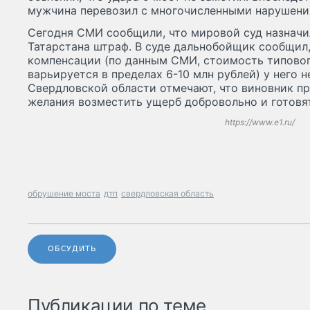
мужчина перевозил с многочисленными нарушен
Сегодня СМИ сообщили, что мировой суд назначи
Татарстана штраф. В суде дальнобойщик сообщил, что денег на выплату
компенсации (по данным СМИ, стоимость типово
варьируется в пределах 6-10 млн рублей) у него н
Свердловской области отмечают, что виновник пр
желания возместить ущерб добровольно и готовят
https://www.e1.ru/
обрушение моста
дтп
свердловская область
ОБСУДИТЬ
Публикации по теме