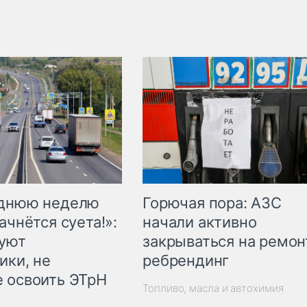
Горючая пора: АЗС
еднюю неделю
начали активно
ачнётся суета!»:
закрываться на ремон
куют
ребрендинг
ики, не
 освоить ЭТрН
Топливо, масла и автохимия