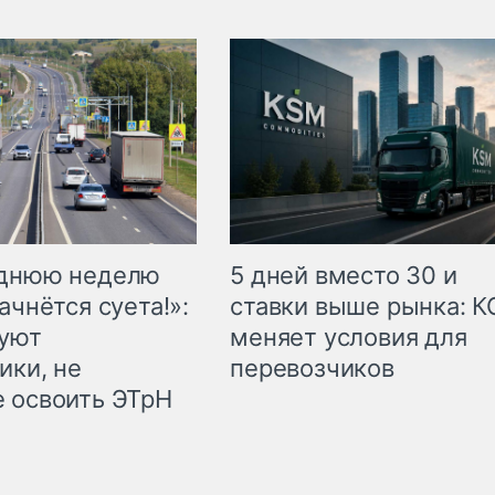
еднюю неделю
5 дней вместо 30 и
ачнётся суета!»:
ставки выше рынка: 
куют
меняет условия для
ики, не
перевозчиков
 освоить ЭТрН