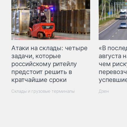
Атаки на склады: четыре
«В посл
задачи, которые
августа н
российскому ритейлу
чем рис
предстоит решить в
перевозч
кратчайшие сроки
успевшие
Склады и грузовые терминалы
Дзен