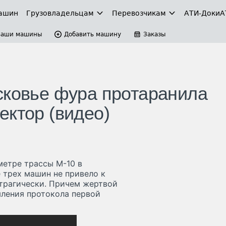
ашин
Грузовладельцам
Перевозчикам
АТИ-Доки
А
Ваши машины
Добавить машину
Заказы
сковье фура протаранила
ектор (видео)
метре трассы М-10 в
 трех машин не привело к
 трагически. Причем жертвой
ления протокола первой