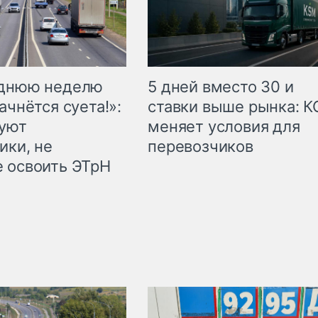
еднюю неделю
5 дней вместо 30 и
ачнётся суета!»:
ставки выше рынка: 
куют
меняет условия для
ики, не
перевозчиков
 освоить ЭТрН