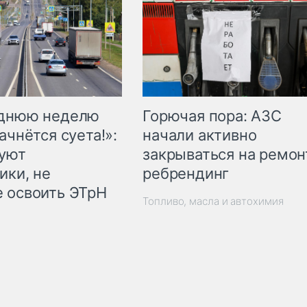
Горючая пора: АЗС
еднюю неделю
начали активно
ачнётся суета!»:
закрываться на ремон
куют
ребрендинг
ики, не
 освоить ЭТрН
Топливо, масла и автохимия