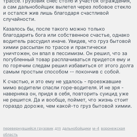
трассе. Грузовик снес столб и участок ограждения,
а сам дальнобойщик вылетел через лобовое стекло
и остался жив лишь благодаря счастливой
случайности.
Казалось бы, после такого можно только
благодарить бога или собственное счастье, однако
водитель рассудил иначе. Увидев, что груз бытовой
химии рассыпан по трассе и практически
уничтожен, он впал в пессимизм. Он решил, что за
погубленный товар расплачиваться придется ему и
по горячим следам решил избавиться от этого долга
самым простым способом -- покончив с собой.
К счастью, и это ему не удалось - проезжавшие
мимо водители спасли горе-водителя. И не зря -
наверняка он, придя в себя, повторить суицид уже
не решится. Да и вообще, поймет, что жизнь стоит
гораздо дороже, чем какой-то груз бытовой химии.
перевернувшийся грузовик
дтп
дальнобойщики
м-4
воронежская
область