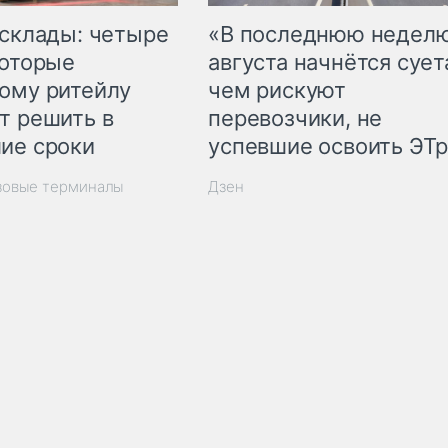
 склады: четыре
«В последнюю недел
которые
августа начнётся суета
ому ритейлу
чем рискуют
т решить в
перевозчики, не
ие сроки
успевшие освоить ЭТ
зовые терминалы
Дзен