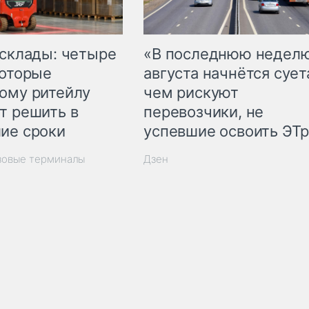
 склады: четыре
«В последнюю недел
которые
августа начнётся суета
ому ритейлу
чем рискуют
т решить в
перевозчики, не
ие сроки
успевшие освоить ЭТ
зовые терминалы
Дзен