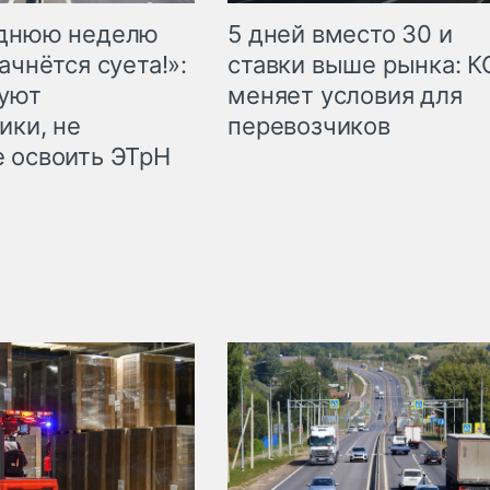
еднюю неделю
5 дней вместо 30 и
ачнётся суета!»:
ставки выше рынка: 
куют
меняет условия для
ики, не
перевозчиков
 освоить ЭТрН