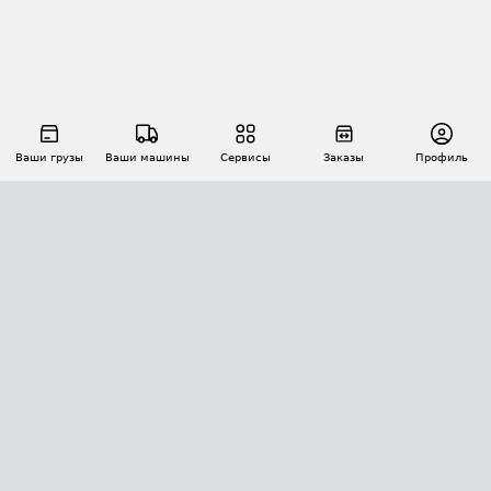
Ваши грузы
Ваши машины
Сервисы
Заказы
Профиль
АВТОМАТИЗАЦИЯ ПЕРЕВОЗОК
Площадки
Заказы
Торги
Тендеры
АТИ-Доки
GPS-мониторинг
АТИ Мессенджер
Цепочки грузов
API ATI.SU
ПОЛЕЗНОЕ
Расчет расстояний
БЕЗОПАСНОСТЬ
Академия ATI.SU