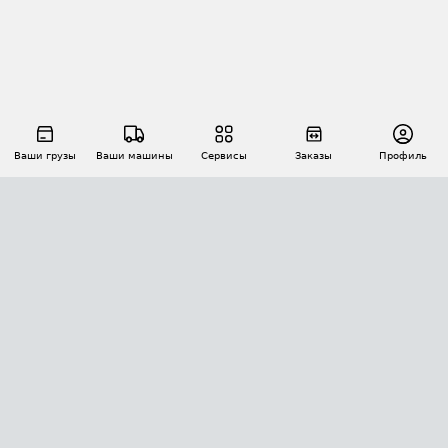
Ваши грузы
Ваши машины
Сервисы
Заказы
Профиль
АВТОМАТИЗАЦИЯ ПЕРЕВОЗОК
Площадки
Заказы
Торги
Тендеры
АТИ-Доки
GPS-мониторинг
АТИ Мессенджер
Цепочки грузов
API ATI.SU
ПОЛЕЗНОЕ
Расчет расстояний
БЕЗОПАСНОСТЬ