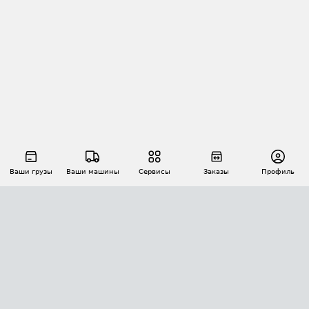
Ваши грузы
Ваши машины
Сервисы
Заказы
Профиль
АВТОМАТИЗАЦИЯ ПЕРЕВОЗОК
Площадки
Заказы
Торги
Тендеры
АТИ-Доки
GPS-мониторинг
АТИ Мессенджер
Цепочки грузов
API ATI.SU