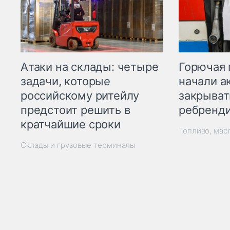
Горючая 
Атаки на склады: четыре
начали а
задачи, которые
закрыват
российскому ритейлу
ребренд
предстоит решить в
кратчайшие сроки
Топливо, мас
Склады и грузовые терминалы