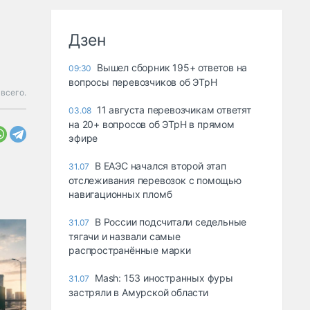
Дзен
Вышел сборник 195+ ответов на
09:30
вопросы перевозчиков об ЭТрН
всего.
11 августа перевозчикам ответят
03.08
на 20+ вопросов об ЭТрН в прямом
эфире
В ЕАЭС начался второй этап
31.07
отслеживания перевозок с помощью
навигационных пломб
В России подсчитали седельные
31.07
тягачи и назвали самые
распространённые марки
Mash: 153 иностранных фуры
31.07
застряли в Амурской области