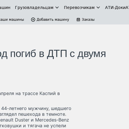
ашин
Грузовладельцам
Перевозчикам
АТИ-Доки
А
Ваши машины
Добавить машину
Заказы
д погиб в ДТП с двумя
преля на трассе Каспий в
м 44-летнего мужчину, шедшего
зглядел пешехода в темноте.
enault Duster и Mercedes-Benz
егковушки и тягача не успели