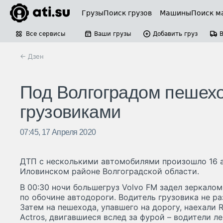
Грузы
Поиск грузов
Машины
Поиск м
Все сервисы
Ваши грузы
Добавить груз
← Дзен
Под Волгоградом пешехо
грузовиками
07:45, 17 Апреля 2020
ДТП с несколькими автомобилями произошло 16 а
Иловинском районе Волгоградской области.
В 00:30 ночи большегруз Volvo FM задел зеркало
по обочине автодороги. Водитель грузовика не ра
Затем на пешехода, упавшего на дорогу, наехали R
Actros, двигавшиеся вслед за фурой – водители л