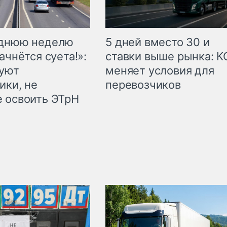
еднюю неделю
5 дней вместо 30 и
ачнётся суета!»:
ставки выше рынка: 
куют
меняет условия для
ики, не
перевозчиков
 освоить ЭТрН