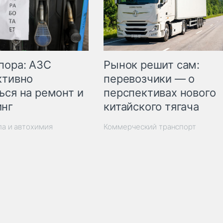
пора: АЗС
Рынок решит сам:
ктивно
перевозчики — о
ься на ремонт и
перспективах нового
инг
китайского тягача
ла и автохимия
Коммерческий транспорт