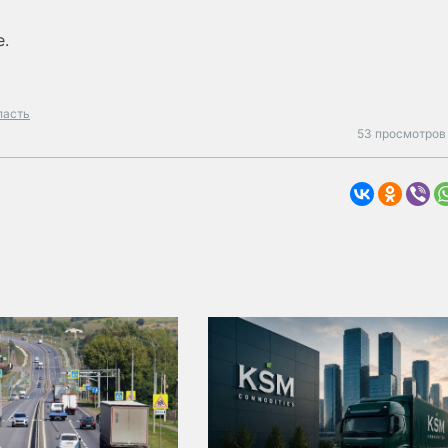
е.
ласть
53 просмотров 