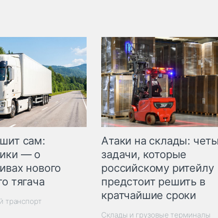
шит сам:
Атаки на склады: чет
ики — о
задачи, которые
ивах нового
российскому ритейлу
го тягача
предстоит решить в
кратчайшие сроки
й транспорт
Склады и грузовые терминалы