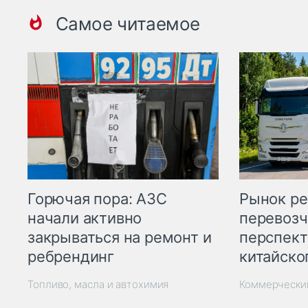
Самое читаемое
Горючая пора: АЗС
Рынок ре
начали активно
перевозч
закрываться на ремонт и
перспект
ребрендинг
китайско
Топливо, масла и автохимия
Коммерчески