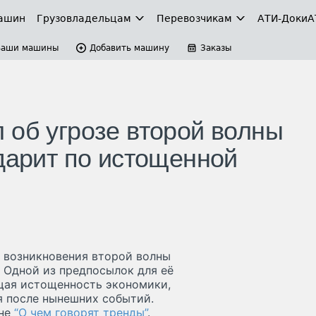
ашин
Грузовладельцам
Перевозчикам
АТИ-Доки
А
Ваши машины
Добавить машину
Заказы
 об угрозе второй волны
дарит по истощенной
 возникновения второй волны
 Одной из предпосылок для её
бщая истощенность экономики,
я после нынешних событий.
ене
“О чем говорят тренды”
.