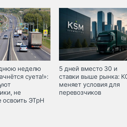
еднюю неделю
5 дней вместо 30 и
ачнётся суета!»:
ставки выше рынка: 
куют
меняет условия для
ики, не
перевозчиков
 освоить ЭТрН