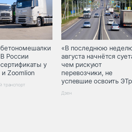
 бетономешалки
«В последнюю недел
 В России
августа начнётся суета
 сертификаты у
чем рискуют
 и Zoomlion
перевозчики, не
успевшие освоить ЭТ
й транспорт
Дзен