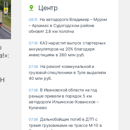
Центр
На автодороге Владимир – Муром
08:15
– Арзамас в Судогодском районе
обновят 2,8 км полотна
КАЗ нарастит выпуск стартерных
07:19
ю
аккумуляторов на 20% благодаря
!»:
инвестициям в 380 млн руб.
На ремонт коммунальной и
07:06
грузовой спецтехники в Туле выделили
40 млн руб.
рН
В Ивановской области на год
07.08
раньше привели в порядок 5 км
автодороги Ильинское-Хованское –
Кулачево
Дальнобойщик погиб в ДТП с
07.08
тремя грузовиками на трассе М-10 в