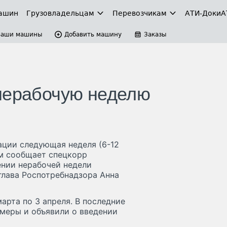
ашин
Грузовладельцам
Перевозчикам
АТИ-Доки
А
Ваши машины
Добавить машину
Заказы
нерабочую неделю
ации следующая неделя (6-12
ом сообщает спецкорр
ении нерабочей недели
глава Роспотребнадзора Анна
арта по 3 апреля. В последние
меры и объявили о введении