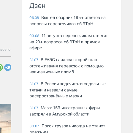
Дзен
Вышел сборник 195+ ответов на
06.08
вопросы перевозчиков об ЭТрН
11 августа перевозчикам ответят
03.08
на 20+ вопросов об ЭТрН в прямом
эфире
всего.
В ЕАЭС начался второй этап
31.07
отслеживания перевозок с помощью
навигационных пломб
В России подсчитали седельные
31.07
тягачи и назвали самые
распространённые марки
Mash: 153 иностранных фуры
31.07
застряли в Амурской области
Поиск грузов никогда не станет
30.07
прежним