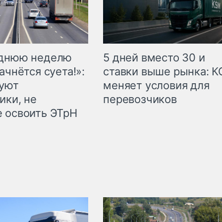
еднюю неделю
5 дней вместо 30 и
ачнётся суета!»:
ставки выше рынка: 
куют
меняет условия для
ики, не
перевозчиков
 освоить ЭТрН