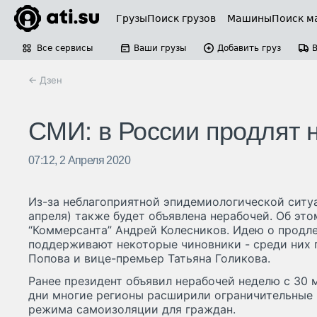
Грузы
Поиск грузов
Машины
Поиск м
Все сервисы
Ваши грузы
Добавить груз
← Дзен
СМИ: в России продлят 
07:12, 2 Апреля 2020
Из-за неблагоприятной эпидемиологической ситу
апреля) также будет объявлена нерабочей. Об эт
“Коммерсанта” Андрей Колесников. Идею о продл
поддерживают некоторые чиновники - среди них 
Попова и вице-премьер Татьяна Голикова.
Ранее президент объявил нерабочей неделю с 30 м
дни многие регионы расширили ограничительные 
режима самоизоляции для граждан.