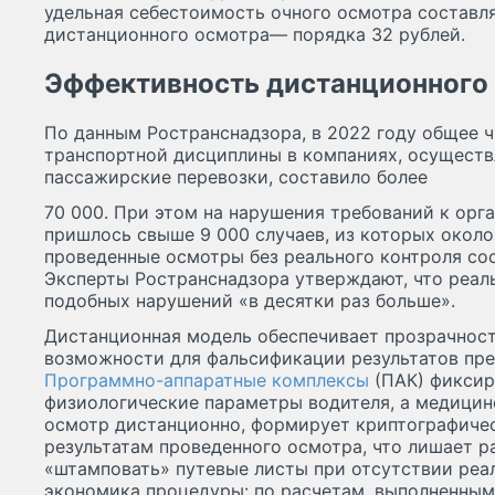
удельная себестоимость очного осмотра составляе
дистанционного осмотра— порядка 32 рублей.
Эффективность дистанционного
По данным Ространснадзора, в 2022 году общее 
транспортной дисциплины в компаниях, осущест
пассажирские перевозки, составило более
70 000. При этом на нарушения требований к ор
пришлось свыше 9 000 случаев, из которых окол
проведенные осмотры без реального контроля со
Эксперты Ространснадзора утверждают, что реал
подобных нарушений «в десятки раз больше».
Дистанционная модель обеспечивает прозрачност
возможности для фальсификации результатов пр
Программно-аппаратные комплексы
(ПАК) фиксир
физиологические параметры водителя, а медицин
осмотр дистанционно, формирует криптографиче
результатам проведенного осмотра, что лишает 
«штамповать» путевые листы при отсутствии реал
экономика процедуры: по расчетам, выполненным