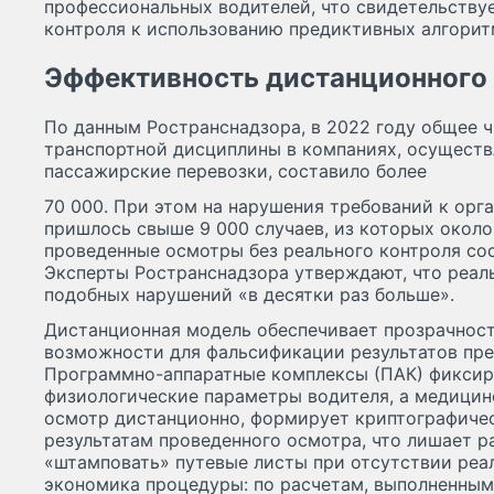
профессиональных водителей, что свидетельству
контроля к использованию предиктивных алгорит
Эффективность дистанционного
По данным Ространснадзора, в 2022 году общее 
транспортной дисциплины в компаниях, осущест
пассажирские перевозки, составило более
70 000. При этом на нарушения требований к ор
пришлось свыше 9 000 случаев, из которых окол
проведенные осмотры без реального контроля со
Эксперты Ространснадзора утверждают, что реал
подобных нарушений «в десятки раз больше».
Дистанционная модель обеспечивает прозрачност
возможности для фальсификации результатов пр
Программно-аппаратные комплексы (ПАК) фиксир
физиологические параметры водителя, а медицин
осмотр дистанционно, формирует криптографиче
результатам проведенного осмотра, что лишает 
«штамповать» путевые листы при отсутствии реал
экономика процедуры: по расчетам, выполненным