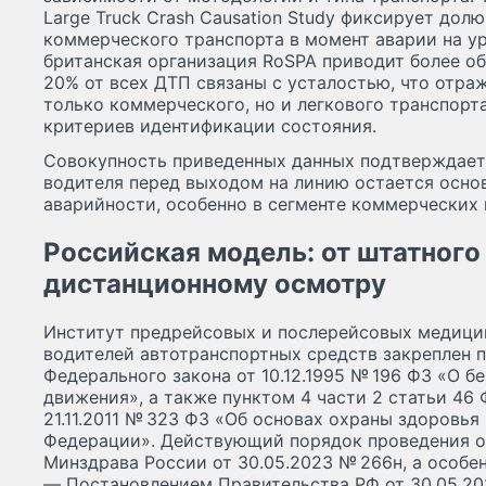
Large Truck Crash Causation Study фиксирует дол
коммерческого транспорта в момент аварии на ур
британская организация RoSPA приводит более о
20% от всех ДТП связаны с усталостью, что отра
только коммерческого, но и легкового транспорт
критериев идентификации состояния.
Совокупность приведенных данных подтверждает,
водителя перед выходом на линию остается осн
аварийности, особенно в сегменте коммерческих 
Российская модель: от штатного
дистанционному осмотру
Институт предрейсовых и послерейсовых медици
водителей автотранспортных средств закреплен п
Федерального закона от 10.12.1995 № 196 ФЗ «О 
движения», а также пунктом 4 части 2 статьи 46 
21.11.2011 № 323 ФЗ «Об основах охраны здоровья
Федерации». Действующий порядок проведения 
Минздрава России от 30.05.2023 № 266н, а особ
— Постановлением Правительства РФ от 30.05.20