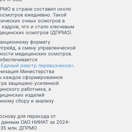
РМО в стране составил около
 осмотров ежедневно. Такой
сических очных осмотров в
кадров, что и стало ключевым
дицинских осмотров (ДПРМО).
танционному формату
пгрейд, а смену управленческой
рности медицинских осмотров.
обеспечивается
«Единый реестр перевозчиков»
.
низация Министерства
ы каждое сформированное
отра защищено усиленной
инского работника, а
дицинских изделий
нному сбору и анализу
снову для перехода от
о данным ОАО НИИАТ за 2024-
о 35 млн. ДПРМО