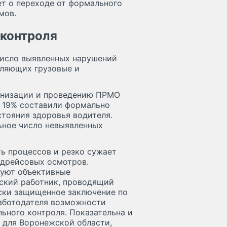
ет о переходе от формального
мов.
 контроля
число выявленных нарушений
вляющих грузовые и
ганизации и проведению ПРМО
о 19% составили формально
стояния здоровья водителя.
ьное число невыявленных
ь процессов и резко сужает
едрейсовых осмотров.
уют объективные
ский работник, проводящий
ски защищенное заключение по
работодателя возможности
ьного контроля. Показательна и
 для Воронежской области,