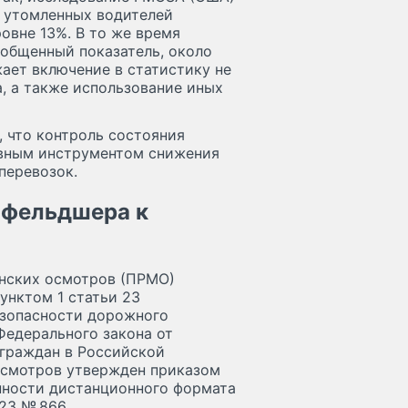
ю утомленных водителей
овне 13%. В то же время
бобщенный показатель, около
жает включение в статистику не
а, а также использование иных
 что контроль состояния
овным инструментом снижения
перевозок.
 фельдшера к
нских осмотров (ПРМО)
унктом 1 статьи 23
безопасности дорожного
Федерального закона от
 граждан в Российской
осмотров утвержден приказом
енности дистанционного формата
23 № 866.