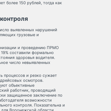
т более 150 рублей, тогда как
 контроля
число выявленных нарушений
вляющих грузовые и
ганизации и проведению ПРМО
о 19% составили формально
стояния здоровья водителя.
ьное число невыявленных
ь процессов и резко сужает
едрейсовых осмотров.
уют объективные
ский работник, проводящий
ски защищенное заключение по
работодателя возможности
ьного контроля. Показательна и
 для Воронежской области,