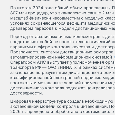
По итогам 2024 года общий объем проведенных П
807 млн процедур, что эквивалентно свыше 2 млн
масштаб физически несовместим с моделью клас
условиях сохраняющегося дефицита медицинских 
драйвером перехода к модели дистанционных ме
Переход от архаичных очных медосмотров к дис
представляет собой не просто технологический а
парадигмы в сфере контроля качества и достове
Прозрачность системы дистанционных осмотров 
автоматизированной информационной системой
Оператором АИС выступает уполномоченная орга
транспорта РФ — ОАО «НИИАТ». В рамках систем
заключение по результатам дистанционного осм
квалифицированной электронной подписью медиц
протоколы и метаданные условий применения ме
дистанционного контроля подлежат централизова
достоверности.
Цифровая инфраструктура создала необходимую о
экстенсивной модели контроля к интенсивной. П
2026 гг. проведено и обработано в системе окол