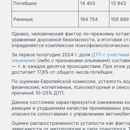
Погибшие
14 403
13 943
Раненые
164 754
159 889
Однако, человеческий фактор по-прежнему остае
уравнении дорожной безопасности, а итоговая с
определяется комплексом психофизиологических 
За первое полугодие 2024 г. доля
ДТП с участием
опьянения
(либо с признаками опьянения) состави
— т. е. каждое десятое происшествие. При этом 
достигает 17,8% от общего числа погибших.
По оценкам Европейской комиссии, усталость вод
физические, когнитивные, психомоторные и сенсо
причиной 10–25% ДТП.
Данное состояние характеризуется снижением к
реакции и ухудшением качества принимаемых реш
опасности сопоставимо с управлением автомобил
Оценки распространенности усталости как факто
зависимости от методологии и типа транспорта.