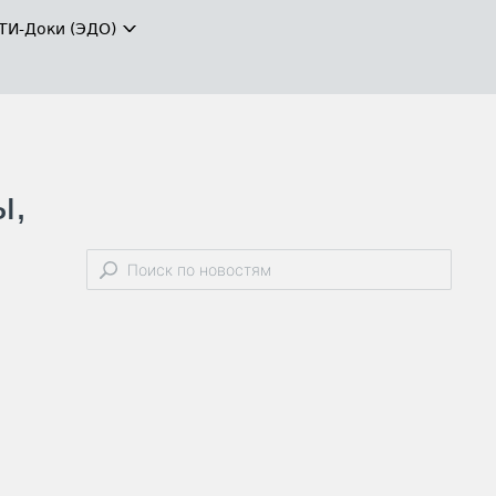
ТИ-Доки (ЭДО)
ы,