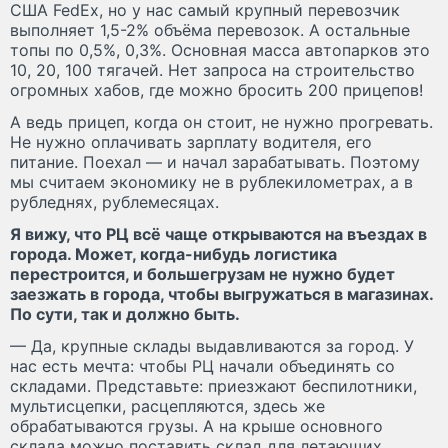
США FedEx, но у нас самый крупный перевозчик
выполняет 1,5-2% объёма перевозок. А остальные
топы по 0,5%, 0,3%. Основная масса автопарков это
10, 20, 100 тягачей. Нет запроса на строительство
огромных хабов, где можно бросить 200 прицепов!
А ведь прицеп, когда он стоит, не нужно прогревать.
Не нужно оплачивать зарплату водителя, его
питание. Поехал — и начал зарабатывать. Поэтому
мы считаем экономику не в рублекилометрах, а в
рубледнях, рублемесяцах.
Я вижу, что РЦ всё чаще открываются на въездах в
города. Может, когда-нибудь логистика
перестроится, и большегрузам не нужно будет
заезжать в города, чтобы выгружаться в магазинах.
По сути, так и должно быть.
— Да, крупные склады выдавливаются за город. У
нас есть мечта: чтобы РЦ начали объединять со
складами. Представьте: приезжают беспилотники,
мультисцепки, расцепляются, здесь же
обрабатываются грузы. А на крыше основного
склада можно поставить склад для летающих