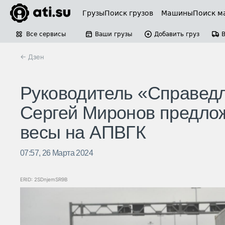
Грузы
Поиск грузов
Машины
Поиск м
Все сервисы
Ваши грузы
Добавить груз
← Дзен
Руководитель «Справед
Сергей Миронов предлож
весы на АПВГК
07:57, 26 Марта 2024
ERID: 2SDnjemSR9B