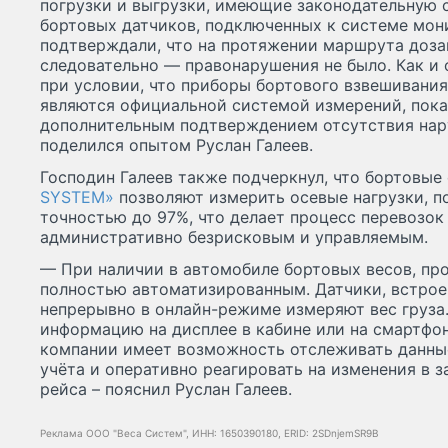
погрузки и выгрузки, имеющие законодательную с
бортовых датчиков, подключенных к системе мон
подтверждали, что на протяжении маршрута доза
следовательно — правонарушения не было. Как и
при условии, что приборы бортового взвешивания
являются официальной системой измерений, пока
дополнительным подтверждением отсутствия нар
поделился опытом Руслан Галеев.
Господин Галеев также подчеркнул, что бортовы
SYSTEM»
позволяют измерить осевые нагрузки, по
точностью до 97%, что делает процесс перевозок
административно безрисковым и управляемым.
— При наличии в автомобиле бортовых весов, пр
полностью автоматизированным. Датчики, встро
непрерывно в онлайн-режиме измеряют вес груза
информацию на дисплее в кабине или на смартфон
компании имеет возможность отслеживать данны
учёта и оперативно реагировать на изменения в 
рейса – пояснил Руслан Галеев.
Реклама ООО "Веса Систем", ИНН: 1650390180, ERID: 2SDnjemSR9B