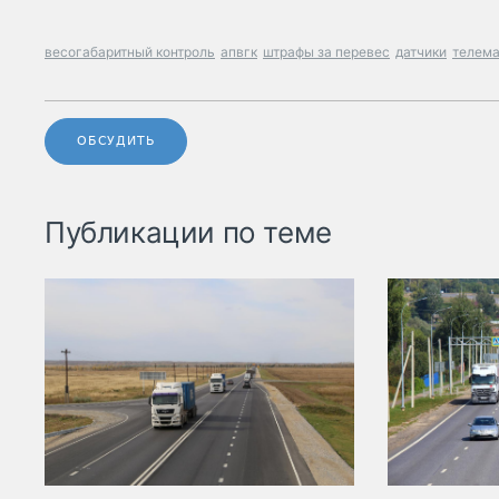
весогабаритный контроль
апвгк
штрафы за перевес
датчики
телема
ОБСУДИТЬ
Публикации по теме