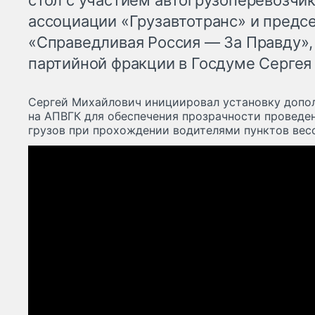
стол с участием автогрузоперевозчи
ассоциации «Грузавтотранс» и предс
«Справедливая Россия — За Правду»,
партийной фракции в Госдуме Сергея
Сергей Михайлович инициировал установку допо
на АПВГК для обеспечения прозрачности проведе
грузов при прохождении водителями пунктов весо