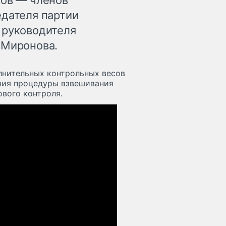
ков — членов
едателя партии
 руководителя
 Миронова.
лнительных контрольных весов
ния процедуры взвешивания
вого контроля.