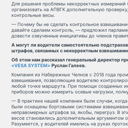
Для решения проблемы некорректных измерений
организовать на АПВГК дополнительную проверку,
контрольные весы.
— Почему бы не сделать контрольное взвешивание
давайте сделаем контроль, — предложил парламен
довести озвученные инициативы до членов правит
А могут ли водители самостоятельно подстрахов
штрафов, связанных с некорректным взвешивани
Об этом нам рассказал генеральный директор п
«VESA SYSTEM»
Руслан Галеев.
Компания из Набережных Челнов с 2018 года про
взвешивания, позволяющие водителю контролиров
любой точке маршрута. При помощи созданных 
приборов можно измерить осевые нагрузки, полну
— В практике нашей компании были случаи, когда
были оснащены бортовыми системами взвешивани
неправомерных штрафов за, якобы, перегруз. В эт
весов становились дополнительным аргументом о
Разумеется, у водителей имелись на руках прото