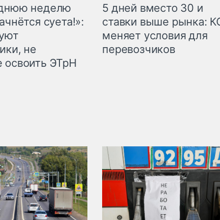
еднюю неделю
5 дней вместо 30 и
ачнётся суета!»:
ставки выше рынка: 
куют
меняет условия для
ики, не
перевозчиков
 освоить ЭТрН