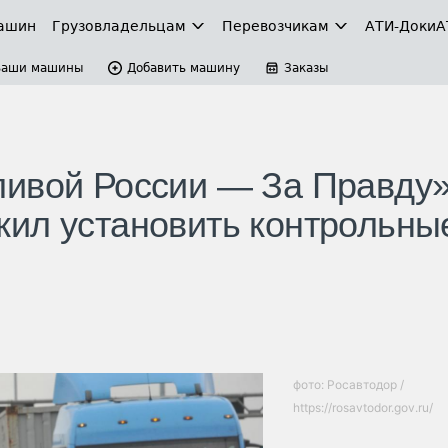
ашин
Грузовладельцам
Перевозчикам
АТИ-Доки
А
Ваши машины
Добавить машину
Заказы
ливой России — За Правду
ил установить контрольны
фото: Росавтодор /
https://rosavtodor.gov.ru/