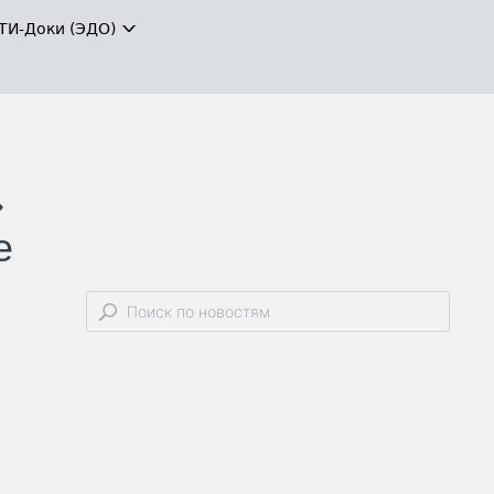
ТИ-Доки (ЭДО)
»
е