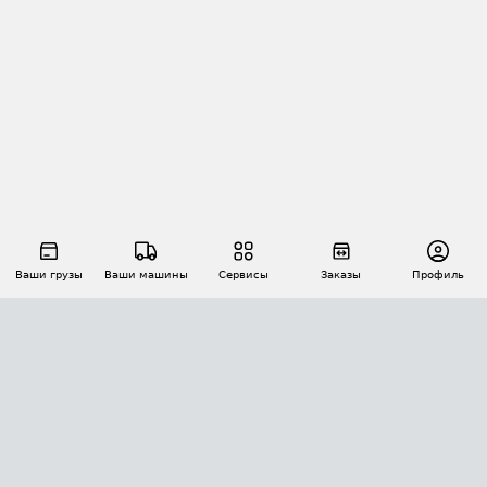
Ваши грузы
Ваши машины
Сервисы
Заказы
Профиль
АВТОМАТИЗАЦИЯ ПЕРЕВОЗОК
Площадки
Заказы
Торги
Тендеры
АТИ-Доки
GPS-мониторинг
АТИ Мессенджер
Цепочки грузов
API ATI.SU