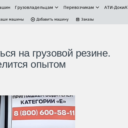
ашин
Грузовладельцам
Перевозчикам
АТИ-Доки
А
Ваши машины
Добавить машину
Заказы
ься на грузовой резине.
елится опытом