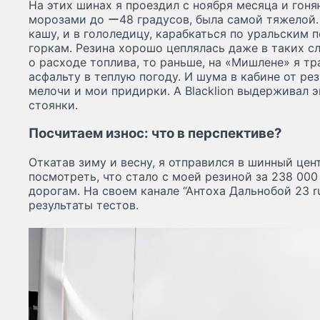
На этих шинах я проездил с ноября месяца и гоня
морозами до ー48 градусов, была самой тяжелой.
кашу, и в гололедицу, карабкаться по уральским
горкам. Резина хорошо цеплялась даже в таких с
о расходе топлива, то раньше, на «Мишлене» я тр
асфальту в теплую погоду. И шума в кабине от ре
мелочи и мои придирки. А Blacklion выдерживал 
стоянки.
Посчитаем износ: что в перспективе?
Откатав зиму и весну, я отправился в шинный цен
посмотреть, что стало с моей резиной за 238 000
дорогам. На своем канале “Антоха Дальнобой 23 r
результаты тестов.