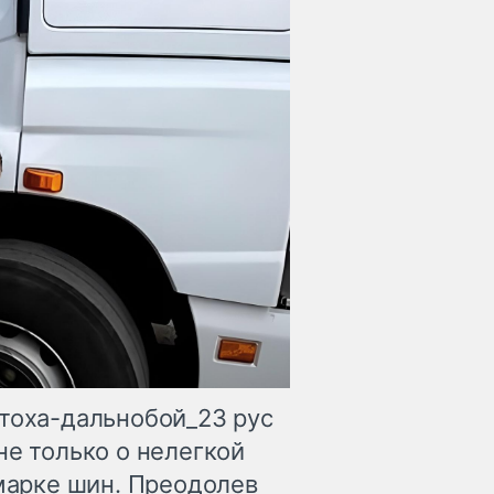
нтоха-дальнобой_23 рус
не только о нелегкой
 марке шин. Преодолев