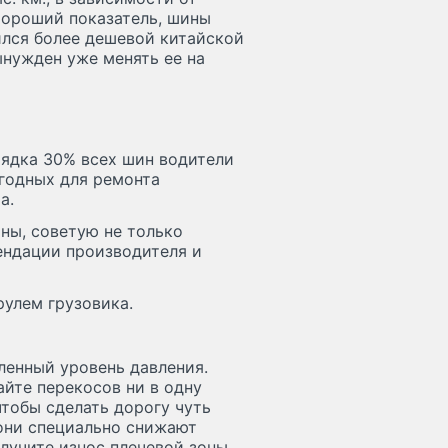
хороший показатель, шины
ился более дешевой китайской
вынужден уже менять ее на
рядка 30% всех шин водители
игодных для ремонта
а.
ны, советую не только
ендации производителя и
рулем грузовика.
енный уровень давления.
айте перекосов ни в одну
чтобы сделать дорогу чуть
 они специально снижают
олучите износ плечевой зоны