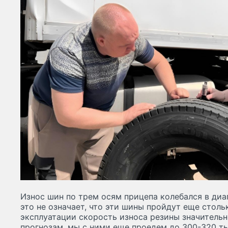
Износ шин по трем осям прицепа колебался в диа
это не означает, что эти шины пройдут еще столь
эксплуатации скорость износа резины значительн
прогнозам, мы с ними еще проедем до 300-320 тыс