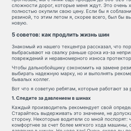
сложности дорог, которые меня ждут. Это очень 
полностью окупили свою цену. Если бы я соблазн
резиной, то этим летом я, скорее всего, был бы 
новую.
5 советов: как продлить жизнь шин
Знакомый из нашего техцентра рассказал, что по
выбрасывают на свалку раньше срока из-за непр
повреждений и неравномерного износа протектор
Чтобы дальнобойщику сэкономить на замене рези
выбирать надежную марку, но и выполнять реком
бывалых коллег.
Вот что я советую ребятам, которые работают за 
1. Следите за давлением в шинах
Каждый производитель рекомендует свой определ
Старайтесь выдерживать это значение, не допуск
сторону. Некоторые водители со мной поспорят: 
комфортнее за счет более мягкого хода машины,
давление в шинах. Не надо так! Очень скоро вы п