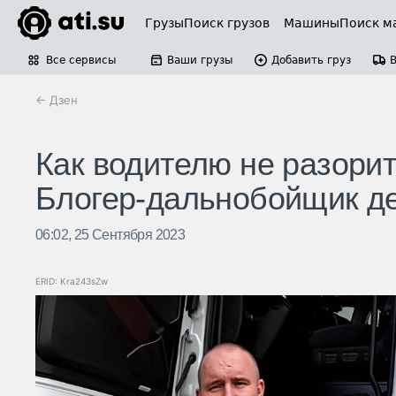
Грузы
Поиск грузов
Машины
Поиск м
Все сервисы
Ваши грузы
Добавить груз
← Дзен
Как водителю не разорит
Блогер-дальнобойщик д
06:02, 25 Сентября 2023
ERID: Kra243sZw