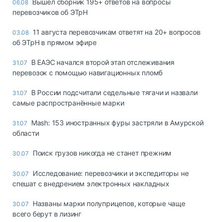
Вышел сборник 195+ ответов на вопросы
06.08
перевозчиков об ЭТрН
11 августа перевозчикам ответят на 20+ вопросов
03.08
об ЭТрН в прямом эфире
В ЕАЭС начался второй этап отслеживания
31.07
перевозок с помощью навигационных пломб
В России подсчитали седельные тягачи и назвали
31.07
самые распространённые марки
Mash: 153 иностранных фуры застряли в Амурской
31.07
области
Поиск грузов никогда не станет прежним
30.07
Исследование: перевозчики и экспедиторы не
30.07
спешат с внедрением электронных накладных
Названы марки полуприцепов, которые чаще
30.07
всего берут в лизинг