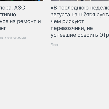
пора: АЗС
«В последнюю недел
ктивно
августа начнётся суета
ься на ремонт и
чем рискуют
инг
перевозчики, не
успевшие освоить ЭТ
ла и автохимия
Дзен