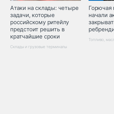
Горючая 
Атаки на склады: четыре
начали а
задачи, которые
закрыват
российскому ритейлу
ребренд
предстоит решить в
кратчайшие сроки
Топливо, мас
Склады и грузовые терминалы