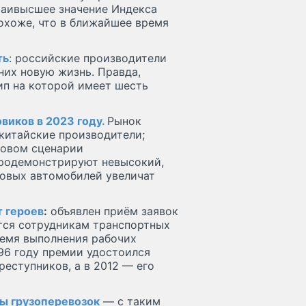
Наивысшее значение Индекса
Похоже, что в ближайшее время
ть
: российские производители
них новую жизнь. Правда,
ип на которой имеет шесть
виков в 2023 году.
Рынок
китайские производители;
зовом сценарии
родемонстрируют невысокий,
зовых автомобилей увеличат
 героев
:
объявлен приём заявок
ется сотрудникам транспортных
ремя выполнения рабочих
996 году премии удостоился
реступников, а в 2012 — его
ры грузоперевозок
— с таким