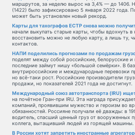
маршрутов, за неделю вырос на 3,4% — до 1406. 
(1422) было зафиксировано 5 января 2022 года. 
может быть установлен новый рекорд.
Карты для тахографов ЕСТР снова можно получи
начали выкупать старые карты, чтобы вдохнуть в 
восстановить можно не любую карту, а лишь ту, ч
контактов.
НАПИ поделились прогнозами по продажам грузо
поделят между собой российские, белорусские и 
последние займут нишу «большой семёрки». В ба
внутрироссийские и международные перевозки п
но всё-таки рост. Российские производители гру
продажи, но показателей 2021 года не достигнут.
Международный союз автотранспорта (IRU) ищет
на почётное Гран-при IRU. Эта награда присужда
компаний, проявившим мужество и героизм во в
обязанностей. Россияне получали её дважды: в 1
водитель, спасший ценный груз от вооруженных п
коллега, вытащивший людей из горящей машины.
В России хотят запретить иностранные агрегато