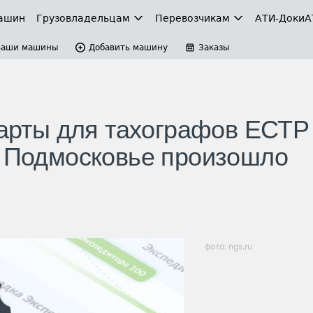
ашин
Грузовладельцам
Перевозчикам
АТИ-Доки
А
Ваши машины
Добавить машину
Заказы
карты для тахографов ЕСТР
в Подмосковье произошло
фото: ngs.ru