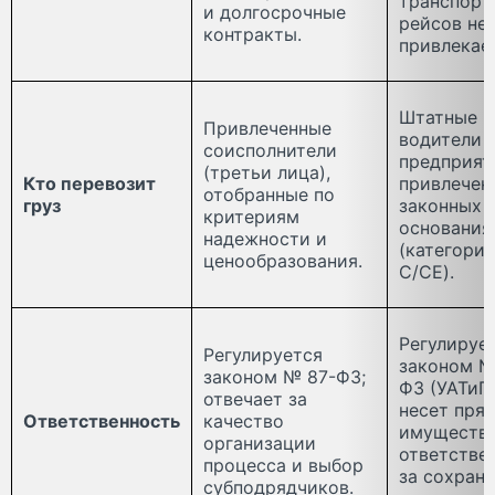
транспорт
и долгосрочные
рейсов не
контракты.
привлекае
Штатные
Привлеченные
водители
соисполнители
предприят
(третьи лица),
Кто перевозит
привлечен
отобранные по
груз
законных
критериям
основания
надежности и
(категори
ценообразования.
C/CE).
Регулируе
Регулируется
законом №
законом № 87-ФЗ;
ФЗ (УАТиГ
отвечает за
несет пря
Ответственность
качество
имуществ
организации
ответстве
процесса и выбор
за сохран
субподрядчиков.