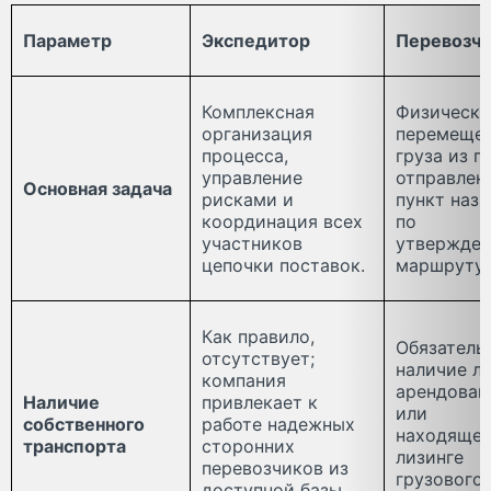
Параметр
Экспедитор
Перевозч
Комплексная
Физическо
организация
перемеще
процесса,
груза из п
управление
отправлен
Основная задача
рисками и
пункт наз
координация всех
по
участников
утвержде
цепочки поставок.
маршруту.
Как правило,
Обязатель
отсутствует;
наличие ли
компания
арендован
Наличие
привлекает к
или
собственного
работе надежных
находящег
транспорта
сторонних
лизинге
перевозчиков из
грузового
доступной базы