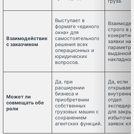
груза.
Выступает в
Взаимодей
формате «единого
строго в 
окна» для
конкретно
Взаимодействие
самостоятельного
заявки на 
с заказчиком
решения всех
параметро
операционных и
выданной
юридических
накладной
вопросов.
Да, при
Да, если
расширении
открывает
бизнеса и
внутренни
Может ли
приобретении
отдел
совмещать обе
собственных
экспедиро
роли
грузовых машин с
для закры
сохранением
избыточн
агентских функций.
заявок кли