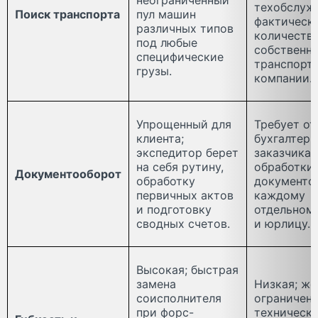
техобслуж
Поиск транспорта
пул машин
фактическ
различных типов
количеств
под любые
собственн
специфические
транспорт
грузы.
компании.
Упрощенный для
Требует от
клиента;
бухгалтери
экспедитор берет
заказчика 
на себя рутину,
обработки
Документооборот
обработку
документо
первичных актов
каждому
и подготовку
отдельном
сводных счетов.
и юрлицу.
Высокая; быстрая
замена
Низкая; же
соисполнителя
ограничен
при форс-
техническ