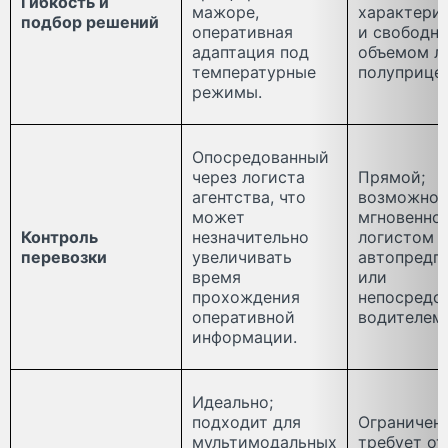
Гибкость и
мажоре,
характери
подбор решений
оперативная
и свободн
адаптация под
объемом л
температурные
полуприцеп
режимы.
Опосредованный
через логиста
Прямой;
агентства, что
возможнос
может
мгновенной
Контроль
незначительно
логистом
перевозки
увеличивать
автопредп
время
или
прохождения
непосредст
оперативной
водителем
информации.
Идеально;
подходит для
Ограниченн
мультимодальных
требует от