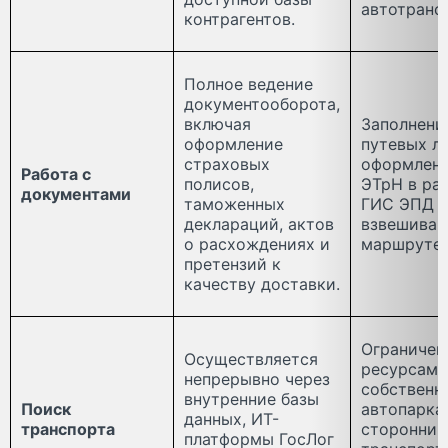
автотранс
контрагентов.
Полное ведение
документооборота,
включая
Заполнени
оформление
путевых л
страховых
оформлен
Работа с
полисов,
ЭТрН в ра
документами
таможенных
ГИС ЭПД и
деклараций, актов
взвешиван
о расхождениях и
маршруте.
претензий к
качеству доставки.
Ограничен
Осуществляется
ресурсами
непрерывно через
собственн
внутренние базы
Поиск
автопарка;
данных, ИТ-
транспорта
сторонний
платформы ГосЛог