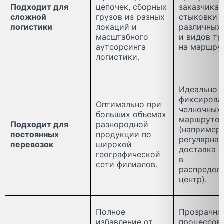
Подходит для
цепочек, сборных
заказчика 
сложной
грузов из разных
стыковки
логистики
локаций и
различных 
масштабного
и видов тр
аутсорсинга
на маршрут
логистики.
Идеально 
фиксирова
Оптимально при
челночных
больших объемах
маршруто
Подходит для
разнородной
(например,
постоянных
продукции по
регулярная
перевозок
широкой
доставка с
географической
в
сети филиалов.
распредел
центр).
Полное
Прозрачно
избавление от
процессов,