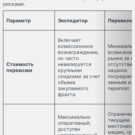
рисками.
Параметр
Экспедитор
Перевозчи
Включает
комиссионное
Минималь
вознаграждение,
возможная
но часто
рынке за с
Стоимость
нивелируется
отсутстви
перевозки
крупными
наценок
скидками за счет
посреднич
объема
звеньев и 
закупаемого
переплат.
фрахта.
Ограничен
Максимально
текущим
оперативный;
местонахо
доступен
машин, гр
неограниченный