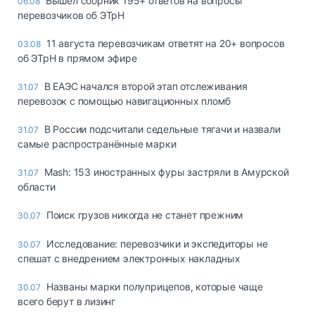
Вышел сборник 195+ ответов на вопросы
06.08
перевозчиков об ЭТрН
11 августа перевозчикам ответят на 20+ вопросов
03.08
об ЭТрН в прямом эфире
В ЕАЭС начался второй этап отслеживания
31.07
перевозок с помощью навигационных пломб
В России подсчитали седельные тягачи и назвали
31.07
самые распространённые марки
Mash: 153 иностранных фуры застряли в Амурской
31.07
области
Поиск грузов никогда не станет прежним
30.07
Исследование: перевозчики и экспедиторы не
30.07
спешат с внедрением электронных накладных
Названы марки полуприцепов, которые чаще
30.07
всего берут в лизинг