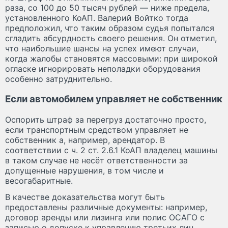
раза, со 100 до 50 тысяч рублей — ниже предела,
установленного КоАП. Валерий Войтко тогда
предположил, что таким образом судья попытался
сгладить абсурдность своего решения. Он отметил,
что наибольшие шансы на успех имеют случаи,
когда жалобы становятся массовыми: при широкой
огласке игнорировать неполадки оборудования
особенно затруднительно.
Если автомобилем управляет не собственник
Оспорить штраф за перегруз достаточно просто,
если транспортным средством управляет не
собственник а, например, арендатор. В
соответствии с ч. 2 ст. 2.6.1 КоАП владелец машины
в таком случае не несёт ответственности за
допущенные нарушения, в том числе и
весогабаритные.
В качестве доказательства могут быть
предоставлены различные документы: например,
договор аренды или лизинга или полис ОСАГО с
записью о допуске к управлению третьих лиц.