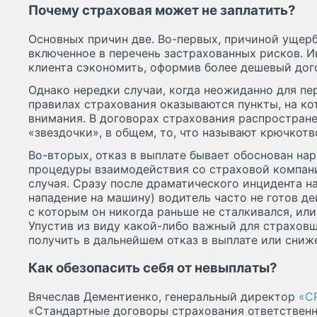
Почему страховая может не заплатить?
Основных причин две. Во-первых, причиной ущерб
включенное в перечень застрахованных рисков. И
клиента сэкономить, оформив более дешевый дог
Однако нередки случаи, когда неожиданно для пе
правилах страхования оказываются пункты, на ко
внимания. В договорах страхования распростран
«звездочки», в общем, то, что называют крючкот
Во-вторых, отказ в выплате бывает обоснован н
процедуры взаимодействия со страховой компани
случая. Сразу после драматического инцидента на
нападение на машину) водитель часто не готов де
с которым он никогда раньше не сталкивался, или 
Упустив из виду какой-либо важный для страховщ
получить в дальнейшем отказ в выплате или сниж
Как обезопасить себя от невыплаты?
Вячеслав Дементиенко, генеральный директор
«C
«Стандартные договоры страхования ответствен