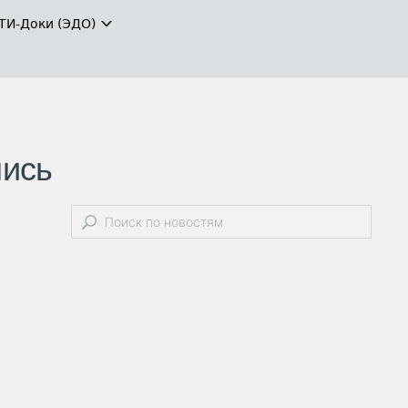
ТИ-Доки (ЭДО)
лись