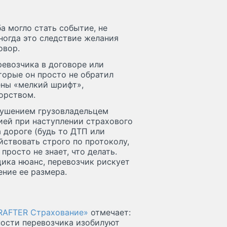
а могло стать событие, не
ногда это следствие желания
овор.
ревозчика в договоре или
торые он просто не обратил
ены «мелкий шрифт»,
ворством.
арушением грузовладельцем
ей при наступлении страхового
 дороге (будь то ДТП или
йствовать строго по протоколу,
просто не знает, что делать.
ика нюанс, перевозчик рискует
ение ее размера.
RAFTER Страхование»
отмечает:
ности перевозчика изобилуют