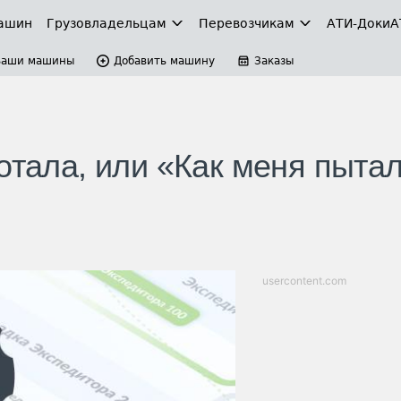
ашин
Грузовладельцам
Перевозчикам
АТИ-Доки
А
Ваши машины
Добавить машину
Заказы
отала, или «Как меня пыта
usercontent.com