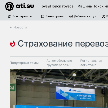
Грузы
Поиск грузов
Машины
Поиск м
Все сервисы
Ваши грузы
Добавить груз
← Новости
страхование перево
Автомобильные
Региональная
Популярные темы:
грузоперевозки
логистика
Склады и
Таможня и ВЭД
грузовые
терминалы