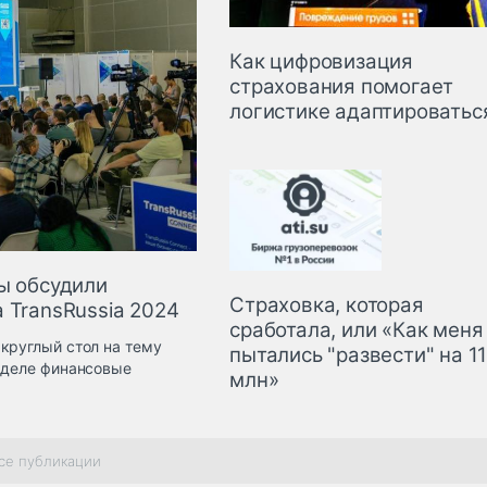
Как цифровизация
страхования помогает
логистике адаптироватьс
ы обсудили
Страховка, которая
 TransRussia 2024
сработала, или «Как меня
круглый стол на тему
пытались "развести" на 1
м деле финансовые
млн»
се публикации