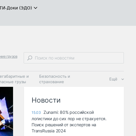
ТИ-Доки (ЭДО)
ние грузов
егабаритные и
Безопасность и
Ещё
пасные грузы
страхование
 масла и
Дзен
ия
Новости
Zunami: 80% российской
15.03
логистики до сих пор не страхуется.
Поиск решений от экспертов на
TransRussia 2024