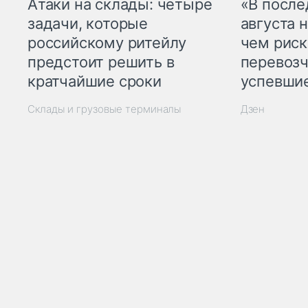
Атаки на склады: четыре
«В посл
задачи, которые
августа н
российскому ритейлу
чем рис
предстоит решить в
перевозч
кратчайшие сроки
успевшие
Склады и грузовые терминалы
Дзен