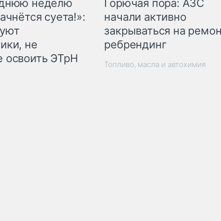
Горючая пора: АЗС
еднюю неделю
начали активно
ачнётся суета!»:
закрываться на ремон
куют
ребрендинг
ики, не
 освоить ЭТрН
Топливо, масла и автохимия