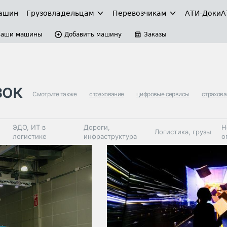
ашин
Грузовладельцам
Перевозчикам
АТИ-Доки
А
Ваши машины
Добавить машину
Заказы
зок
Смотрите также
страхование
цифровые сервисы
страхова
ЭДО, ИТ в
Дороги,
Н
Логистика, грузы
логистике
инфраструктура
о
Коммерческий
Автосервис,
Топливо,
Спецтехника
транспорт
запчасти, шины
автохим