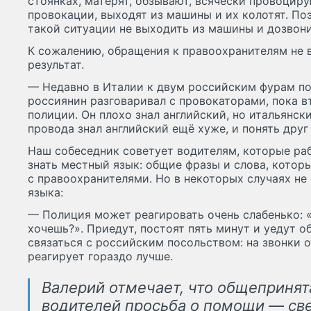
стоянках, матерят, обзывают, всячески провоцир
провокации, выходят из машины и их колотят. Поэ
такой ситуации не выходить из машины и дозвони
К сожалению, обращения к правоохранителям не 
результат.
— Недавно в Италии к двум российским фурам по
россиянин разговаривал с провокаторами, пока в
полиции. Он плохо знал английский, но итальянск
провода знал английский ещё хуже, и понять друг 
Наш собеседник советует водителям, которые раб
знать местный язык: общие фразы и слова, котор
с правоохранителями. Но в некоторых случаях не
языка:
— Полиция может реагировать очень слабенько: «
хочешь?». Приедут, постоят пять минут и уедут о
связаться с российским посольством: на звонки 
реагирует гораздо лучше.
Валерий отмечает, что общепринят
водителей просьба о помощи — с