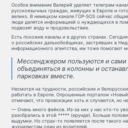
Особое внимание Валерий уделяет телеграм-канал
русскоязычных граждан, живущих в Европе и гото
велико. В немецком канале ГОР-SOS сейчас общае
люди делятся информацией о нуждающихся в пом
подвозят воду и продовольствие.
Есть похожие каналы и в других странах. Сегодн
о российских дальнобойщиках, застрявших в Ни
информационного агентства, им тоже помогают м
Мессенджером пользуются и сами
объединяться в колонны и останав
парковках вместе.
Несмотря на трудности, российские и белорусск
работать в Европе. Опрошенные порталом «Новы
отмечают, что провокации хоть и случаются, но н
— Очень много фейков. Из-за них у нас кто-то ув
разобрались в этой ***** (ерунде). Больше поло
выдумки. Но страх-то появляется после такого на
журналистам один из водителей.