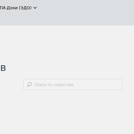
ТИ-Доки (ЭДО)
 в