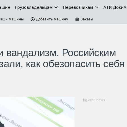
ашин
Грузовладельцам
Перевозчикам
АТИ-Доки
А
Ваши машины
Добавить машину
Заказы
и вандализм. Российским
али, как обезопасить себя
kg.vesti.news