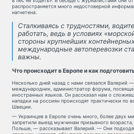
в лес не ходить». В беседе с журналистами они от
распространяется много недостоверной информац
нагнетена.
Сталкиваясь с трудностями, води
работать, ведь в условиях «морско
стороны крупнейших контейнерных
международные автоперевозки ста
важны.
Что происходит в Европе и как подготовит
Несколько дней назад с нами связался Валерий 
международник, администратор форума, посвяще
иностранных языков. Он рассказал нам о сложивш
нападки на россиян происходят практически по в
Швеции.
— Украинцев в Европе очень много, более двух ми
запретили выезд мужчинам призывного возраста, 
Польше, — рассказывает Валерий. — Они подходя