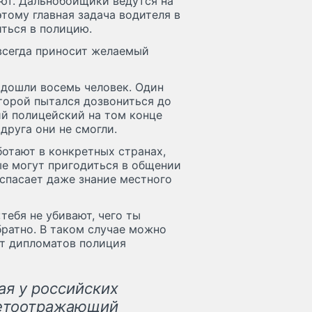
уют. Дальнобойщики ведутся на
тому главная задача водителя в
ться в полицию.
всегда приносит желаемый
дошли восемь человек. Один
торой пытался дозвониться до
ий полицейский на том конце
друга они не смогли.
отают в конкретных странах,
ые могут пригодиться в общении
 спасает даже знание местного
тебя не убивают, чего ты
братно. В таком случае можно
от дипломатов полиция
ая у российских
ветоотражающий