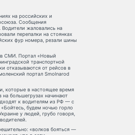
ниях на российских и
осоюза. Сообщения
. Водители жаловались на
ровали перепалки на стоянках
ийских фур номера, резали шины
 в СМИ. Портал «Новый
нинградской транспортной
ки отказываются от рейсов в
Cмоленский портал Smolnarod
ли, которые в настоящее время
в на большегрузах начинают
одходят к водителям из РФ — с
 «Бойтесь, будем ночью горло
Украине у людей, грубо говоря,
водителей.
решительно: «волков бояться —