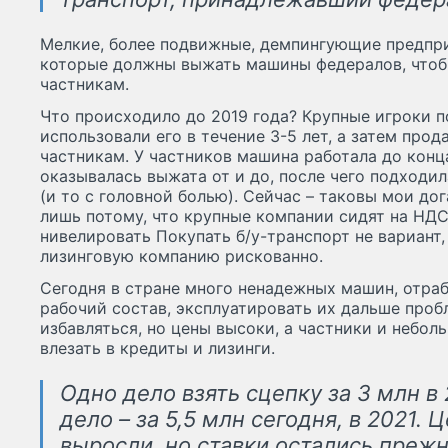
Мелкие, более подвижные, демпингующие предпри
которые должны выжать машины федералов, чтоб
частникам.
Что происходило до 2019 года? Крупные игроки п
использовали его в течение 3-5 лет, а затем про
частникам. У частников машина работала до конц
оказывалась выжата от и до, после чего подходил
(и то с головной болью). Сейчас – таковы мои до
лишь потому, что крупные компании сидят на НДС
нивелировать Покупать б/у-транспорт не вариант,
лизинговую компанию рискованно.
Сегодня в стране много ненадежных машин, отраб
рабочий состав, эксплуатировать их дальше проб
избавляться, но цены высоки, а частники и небол
влезать в кредиты и лизинги.
Одно дело взять сцепку за 3 млн в 
дело – за 5,5 млн сегодня, в 2021.
выросли, но ставки остались преж