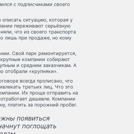
лился с подписчиками своего
 описать ситуацию, которая у
мпании переживают серьёзную
яли, что из своего транспорта
о лишь при продаже, но кому
нии. Свой парк ремонтируется,
 крупные компании собирают
упным и средним заказчикам. А
но отобрали «крупняки».
оговоре всегда прописано, что
влекать третьих лиц. Что это
компании. Их проще отправить на
 отработает дешевле. Компании
ну, платить за порожний пробег.
олжны появиться
начнут поглощать
алам.