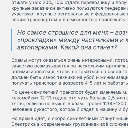
отжать у них 20%, 10% отдать перевозчику и пол
крупные заказчики активно пользуются тендерами
участвуют крупные региональные и федеральные 
своим транспортом и возможностью привлекать ч
Но самое страшное для меня – воз
«прокладки» между частниками и
автопарками. Какой она станет?
Схемы могут оказаться очень интересными, потом
зачастую размазывается по нескольким организац
оптимизироваться, чтобы не грызться со своей г
должен быть износ техники на убой и минимизаци
получать транспорт в возрасте 4-5 лет и работать
По цене семилетний транспорт будет вменяемым
«скамейки» 12-13 годов, это чуть больше 2,5 млн 
тягач, если он не выжат в хлам. Пробег 1200-1300
человека рукастого, который сядет в машину и бу
Но время идёт, и скоро семилетними станут маши
Электрика в современных грузовиках всё сложнее