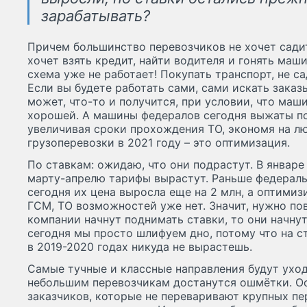
зарабатывать?
Причем большинство перевозчиков не хочет сади
хочет взять кредит, найти водителя и гонять маши
схема уже не работает! Покупать транспорт, не са
Если вы будете работать сами, сами искать зака
может, что-то и получится, при условии, что маш
хорошей. А машины федералов сегодня выжаты по
увеличивая сроки прохождения ТО, экономя на лю
грузоперевозки в 2021 году – это оптимизация.
По ставкам: ожидаю, что они подрастут. В январе
марту-апрелю тарифы вырастут. Раньше федералы 
сегодня их цена выросла еще на 2 млн, а оптимиз
ГСМ, ТО возможностей уже нет. Значит, нужно по
компании начнут поднимать ставки, то они начнут
сегодня мы просто шлифуем дно, потому что на с
в 2019-2020 годах никуда не вырастешь.
Самые тучные и классные направления будут ухо
небольшим перевозчикам достанутся ошмётки. Ос
заказчиков, которые не переваривают крупных пе