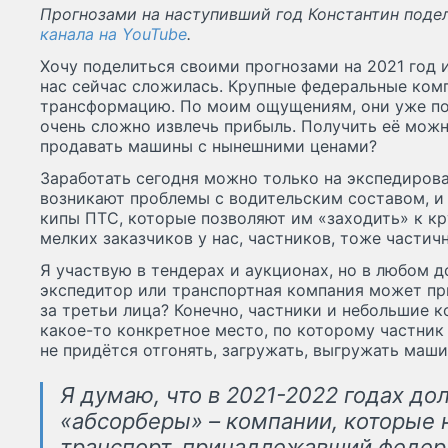
Прогнозами на наступивший год Константин поде
канала на YouTube
.
Хочу поделиться своими прогнозами на 2021 год и
нас сейчас сложилась. Крупные федеральные ко
трансформацию. По моим ощущениям, они уже пон
очень сложно извлечь прибыль. Получить её можн
продавать машины с нынешними ценами?
Заработать сегодня можно только на экспедирова
возникают проблемы с водительским составом, и
кипы ПТС, которые позволяют им «заходить» к кр
мелких заказчиков у нас, частников, тоже частич
Я участвую в тендерах и аукционах, но в любом д
экспедитор или транспортная компания может при
за третьи лица? Конечно, частники и небольшие 
какое-то конкретное место, по которому частник
не придётся отгонять, загружать, выгружать маши
Я думаю, что в 2021-2022 годах д
«абсорберы» – компании, которые 
транспорт, принадлежавший федер