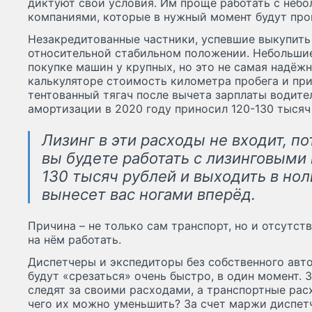
диктуют свои условия. Им проще работать с неб
компаниями, которые в нужный момент будут прог
Незакредитованные частники, успевшие выкупить 
относительной стабильном положении. Небольши
покупке машин у крупных, но это не самая надёжн
калькуляторе стоимость километра пробега и при
тентованный тягач после вычета зарплаты водите
амортизации в 2020 году приносил 120-130 тысяч
Лизинг в эти расходы не входит, п
вы будете работать с лизинговыми
130 тысяч рублей и выходить в нол
вынесет вас ногами вперёд.
Причина – не только сам транспорт, но и отсутст
на нём работать.
Диспетчеры и экспедиторы без собственного авт
будут «срезаться» очень быстро, в один момент. 
следят за своими расходами, а транспортные рас
чего их можно уменьшить? За счет маржи диспет