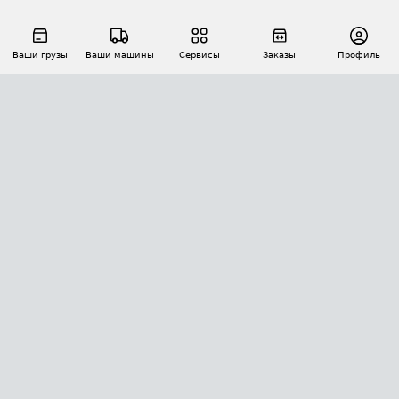
Ваши грузы
Ваши машины
Сервисы
Заказы
Профиль
АВТОМАТИЗАЦИЯ ПЕРЕВОЗОК
Площадки
Заказы
Торги
Тендеры
АТИ-Доки
GPS-мониторинг
АТИ Мессенджер
Цепочки грузов
API ATI.SU
ПОЛЕЗНОЕ
Расчет расстояний
БЕЗОПАСНОСТЬ
Академия ATI.SU
ATI.SU о безопасности
Звезды ATI.SU на вашем сайте
КОНТАКТЫ И ТАРИФЫ
Памятка по проверке контрагентов
Индекс ATI.SU FTL РФ
О системе ATI.SU
Светофор+
Средние ставки
ИНФОРМАЦИЯ