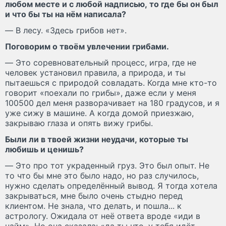
любом месте и с любой надписью, то где бы он был
и что бы ты на нём написала?
— В лесу. «Здесь грибов нет».
Поговорим о твоём увлечении грибами.
— Это соревновательный процесс, игра, где не
человек установил правила, а природа, и ты
пытаешься с природой совладать. Когда мне кто-то
говорит «поехали по грибы», даже если у меня
100500 дел меня разворачивает на 180 градусов, и я
уже сижу в машине. А когда домой приезжаю,
закрываю глаза и опять вижу грибы.
Были ли в твоей жизни неудачи, которые ты
любишь и ценишь?
— Это про тот украденный груз. Это был опыт. Не
то что бы мне это было надо, но раз случилось,
нужно сделать определённый вывод. Я тогда хотела
закрываться, мне было очень стыдно перед
клиентом. Не знала, что делать, и пошла... к
астрологу. Ожидала от неё ответа вроде «иди в
найм». Но она сказала: «да ты что, у тебя идёт