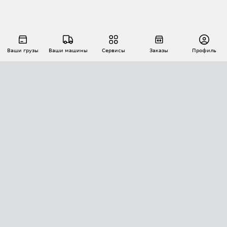
Ваши грузы
Ваши машины
Сервисы
Заказы
Профиль
АВТОМАТИЗАЦИЯ ПЕРЕВОЗОК
Площадки
Заказы
Торги
Тендеры
АТИ-Доки
GPS-мониторинг
АТИ Мессенджер
Цепочки грузов
API ATI.SU
ПОЛЕЗНОЕ
Расчет расстояний
БЕЗОПАСНОСТЬ
Академия ATI.SU
ATI.SU о безопасности
Звезды ATI.SU на вашем сайте
КОНТАКТЫ И ТАРИФЫ
Памятка по проверке контрагентов