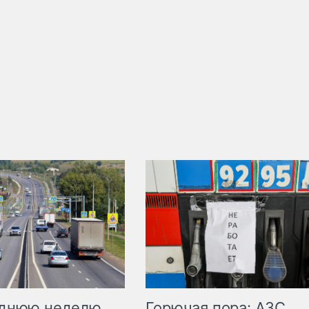
Горючая пора: АЗС
еднюю неделю