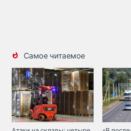
Самое читаемое
Атаки на склады: четыре
«В посл