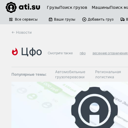
Грузы
Поиск грузов
Машины
Поиск м
Все сервисы
Ваши грузы
Добавить груз
← Новости
цфо
Смотрите также
пфо
весенние ограничения
Автомобильные
Региональная
Популярные темы:
грузоперевозки
логистика
Склады и
Таможня и ВЭД
грузовые
терминалы