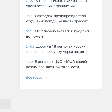
В трёх регионах ЦФО названы
22.02
сроки весенних ограничений
«Автодор» предупреждает об
17.01
ухудшении погоды на шести трассах
М-12 переименовали и продлили
02.11
до Тюмени
Дороги в 18 регионах России
24.03
закроют на просушку через неделю
В регионах ЦФО и ЮФО введён
19.10
режим повышенной готовности
Все новости