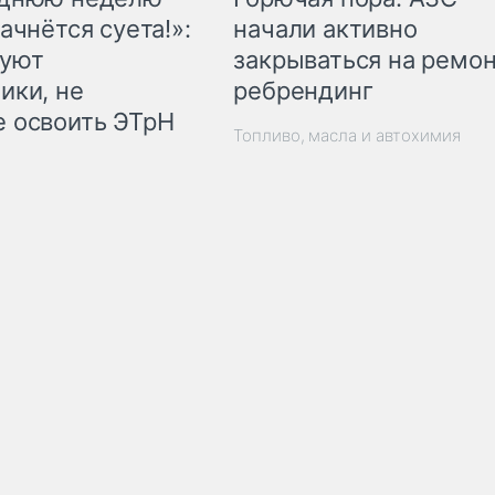
начали активно
ачнётся суета!»:
закрываться на ремон
куют
ребрендинг
ики, не
 освоить ЭТрН
Топливо, масла и автохимия