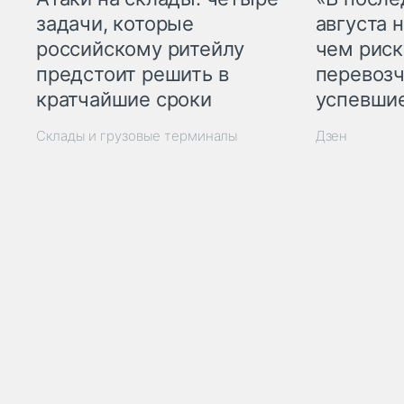
задачи, которые
августа н
российскому ритейлу
чем рис
предстоит решить в
перевозч
кратчайшие сроки
успевшие
Склады и грузовые терминалы
Дзен