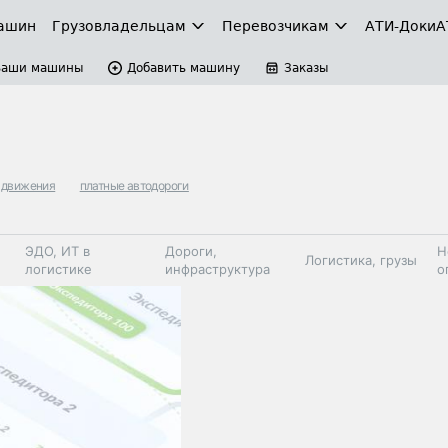
ашин
Грузовладельцам
Перевозчикам
АТИ-Доки
А
Ваши машины
Добавить машину
Заказы
 движения
платные автодороги
ЭДО, ИТ в
Дороги,
Н
Логистика, грузы
логистике
инфраструктура
о
Коммерческий
Автосервис,
Топливо,
Спецтехника
транспорт
запчасти, шины
автохим