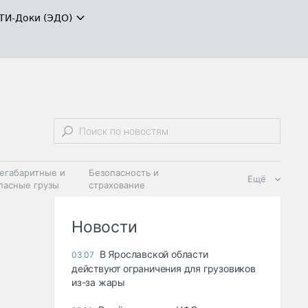
ТИ-Доки (ЭДО)
егабаритные и
Безопасность и
Ещё
пасные грузы
страхование
 масла и
Дзен
ия
Новости
В Ярославской области
03.07
действуют ограничения для грузовиков
из-за жары