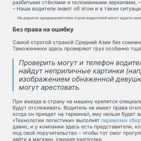
разбитыми стёклами и поломанными зеркалами, –
– Наши водители знают об этом и в такие ситуац
На дорогах среднеазиатских стран водителей могут ждать не
Без права на ошибку
Самой строгой страной Средней Азии без сомнен
Таможенники здесь проверяют груз особенно тща
Проверить могут и телефон водител
найдут неприличные картинки (нап
изображением обнаженной девушк
могут арестовать.
При въезде в страну на машину крепится специал
будут отслеживать. Водитель не имеет права отк
когда он приедет на терминал, ему нельзя будет в
«Технологии логистики» выполнят
перевозки сбор
давно, и у компании здесь есть представители, к
под своё поручительство – чтобы тот смог прогул
зайти в магазин, ожидая разгрузки.