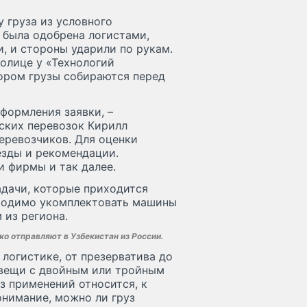
у груза из условного
а была одобрена логистами,
, и стороны ударили по рукам.
толице у «Технологий
тором грузы собираются перед
формления заявки, –
ских перевозок Кирилл
еревозчиков. Для оценки
ёзды и рекомендации.
и фирмы и так далее.
адачи, которые приходится
бходимо укомплектовать машины
 из региона.
о отправляют в Узбекистан из России.
логистике, от презерватива до
вещи с двойным или тройным
з применений относится, к
онимание, можно ли груз