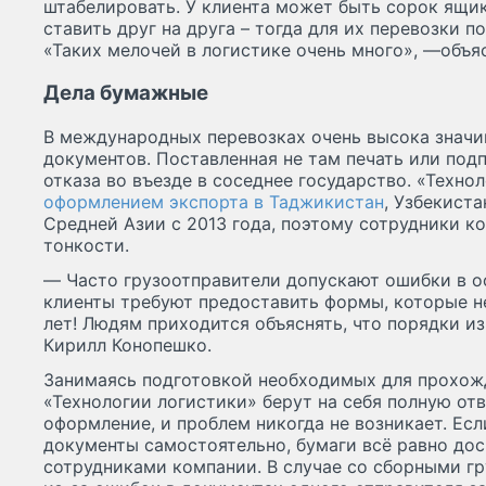
штабелировать. У клиента может быть сорок ящик
ставить друг на друга – тогда для их перевозки 
«Таких мелочей в логистике очень много», —объя
Дела бумажные
В международных перевозках очень высока знач
документов. Поставленная не там печать или под
отказа во въезде в соседнее государство. «Техно
оформлением экспорта в Таджикистан
, Узбекист
Средней Азии с 2013 года, поэтому сотрудники к
тонкости.
— Часто грузоотправители допускают ошибки в о
клиенты требуют предоставить формы, которые н
лет! Людям приходится объяснять, что порядки и
Кирилл Конопешко.
Занимаясь подготовкой необходимых для прохож
«Технологии логистики» берут на себя полную отв
оформление, и проблем никогда не возникает. Есл
документы самостоятельно, бумаги всё равно до
сотрудниками компании. В случае со сборными гр