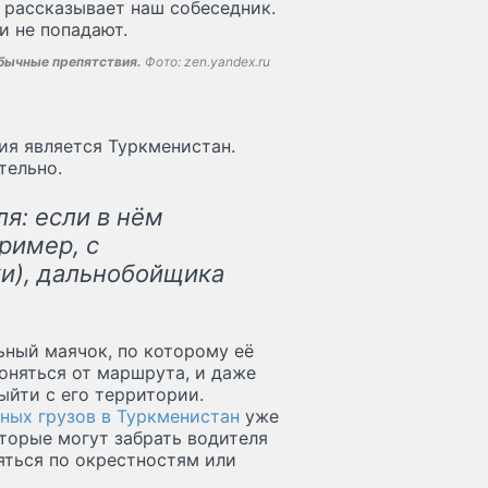
 рассказывает наш собеседник.
ии не попадают.
обычные препятствия.
Фото: zen.yandex.ru
ия является Туркменистан.
тельно.
я: если в нём
ример, с
и), дальнобойщика
ьный маячок, по которому её
лоняться от маршрута, и даже
ыйти с его территории.
ных грузов в Туркменистан
уже
оторые могут забрать водителя
яться по окрестностям или