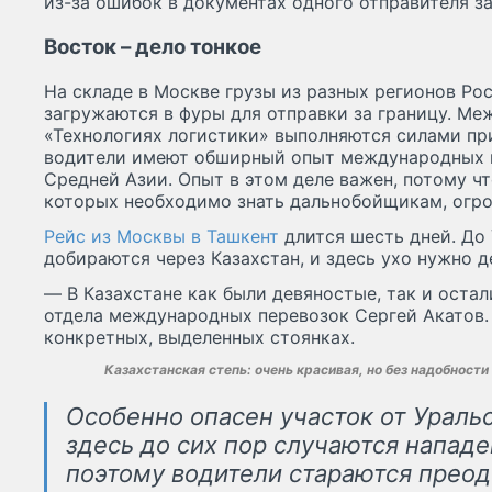
из-за ошибок в документах одного отправителя з
Восток – дело тонкое
На складе в Москве грузы из разных регионов Ро
загружаются в фуры для отправки за границу. М
«Технологиях логистики» выполняются силами пр
водители имеют обширный опыт международных п
Средней Азии. Опыт в этом деле важен, потому чт
которых необходимо знать дальнобойщикам, огро
Рейс из Москвы в Ташкент
длится шесть дней. До
добираются через Казахстан, и здесь ухо нужно д
— В Казахстане как были девяностые, так и остал
отдела международных перевозок Сергей Акатов.
конкретных, выделенных стоянках.
Казахстанская степь: очень красивая, но без надобности
Особенно опасен участок от Уральс
здесь до сих пор случаются напад
поэтому водители стараются преод