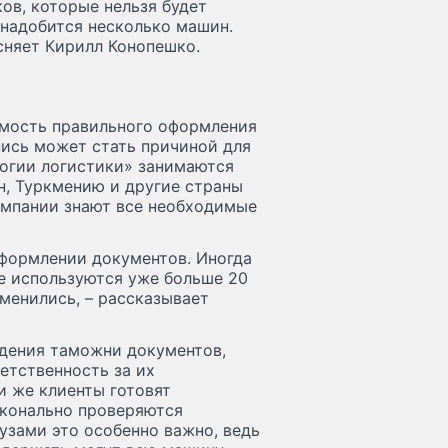
ов, которые нельзя будет
понадобится несколько машин.
сняет Кирилл Конопешко.
имость правильного оформления
пись может стать причиной для
логии логистики» занимаются
ан, Туркмению и другие страны
омпании знают все необходимые
формлении документов. Иногда
е используются уже больше 20
зменились, – рассказывает
дения таможни документов,
етственность за их
и же клиенты готовят
сконально проверяются
узами это особенно важно, ведь