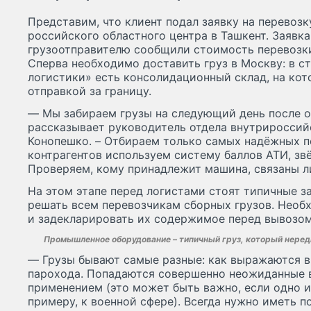
Представим, что клиент подал заявку на перевозк
российского областного центра в Ташкент. Заявк
грузоотправителю сообщили стоимость перевозки
Сперва необходимо доставить груз в Москву: в с
логистики» есть консолидационный склад, на ко
отправкой за границу.
— Мы забираем грузы на следующий день после о
рассказывает руководитель отдела внутрироссий
Конопешко. – Отбираем только самых надёжных п
контрагентов используем систему баллов АТИ, зв
Проверяем, кому принадлежит машина, связаны л
На этом этапе перед логистами стоят типичные з
решать всем перевозчикам сборных грузов. Нео
и задекларировать их содержимое перед вывозом
Промышленное оборудование – типичный груз, который нередк
— Грузы бывают самые разные: как выражаются в 
парохода. Попадаются совершенно неожиданные 
применением (это может быть важно, если одно и
примеру, к военной сфере). Всегда нужно иметь п