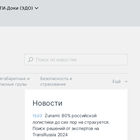
ТИ-Доки (ЭДО)
егабаритные и
Безопасность и
Ещё
пасные грузы
страхование
 масла и
Дзен
ия
Новости
Zunami: 80% российской
15.03
логистики до сих пор не страхуется.
Поиск решений от экспертов на
TransRussia 2024