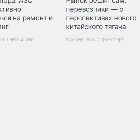
пора: АЗС
Рынок решит сам:
ктивно
перевозчики — о
ься на ремонт и
перспективах нового
инг
китайского тягача
ла и автохимия
Коммерческий транспорт