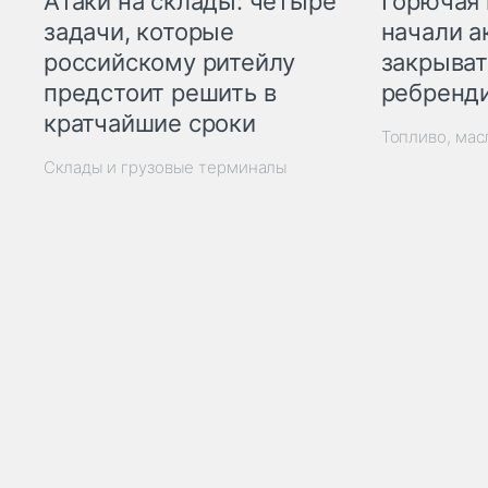
Горючая 
Атаки на склады: четыре
начали а
задачи, которые
закрыват
российскому ритейлу
ребренд
предстоит решить в
кратчайшие сроки
Топливо, мас
Склады и грузовые терминалы