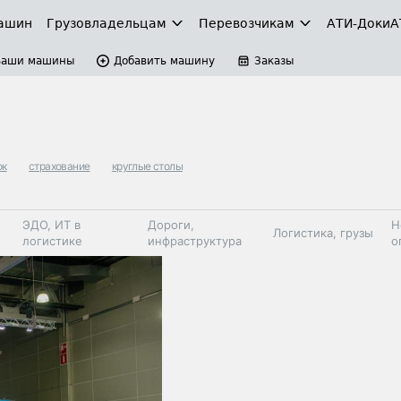
ашин
Грузовладельцам
Перевозчикам
АТИ-Доки
А
Ваши машины
Добавить машину
Заказы
ок
страхование
круглые столы
ЭДО, ИТ в
Дороги,
Н
Логистика, грузы
логистике
инфраструктура
о
Коммерческий
Автосервис,
Топливо,
Спецтехника
транспорт
запчасти, шины
автохим