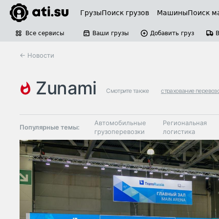
Грузы
Поиск грузов
Машины
Поиск м
Все сервисы
Ваши грузы
Добавить груз
← Новости
zunami
Смотрите также
страхование перевоз
Автомобильные
Региональная
Популярные темы:
грузоперевозки
логистика
Склады и
Таможня и ВЭД
грузовые
терминалы