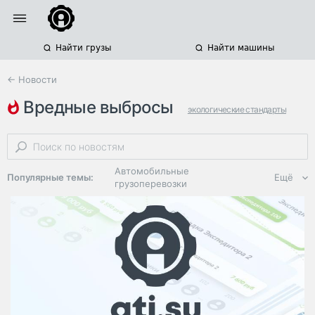
Найти грузы
Найти машины
← Новости
вредные выбросы
экологические стандарты
экологические классы
двигатели
Автомобильные
Популярные темы:
Ещё
грузоперевозки
Региональная
логистика
ЭДО, ИТ в
логистике
Дороги,
инфраструктура