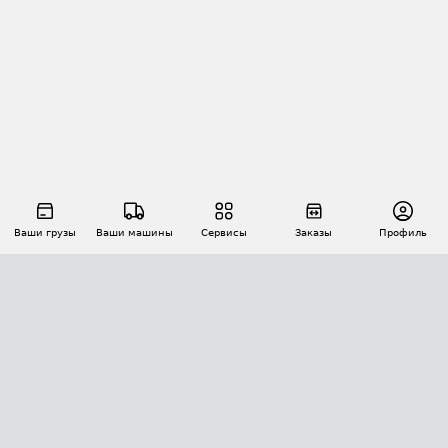
Ваши грузы
Ваши машины
Сервисы
Заказы
Профиль
АВТОМАТИЗАЦИЯ ПЕРЕВОЗОК
Площадки
Заказы
Торги
Тендеры
АТИ-Доки
GPS-мониторинг
АТИ Мессенджер
Цепочки грузов
API ATI.SU