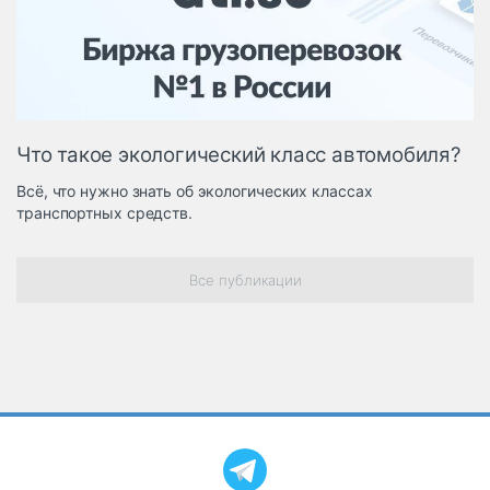
Логистика, грузы
Негабаритные и
опасные грузы
Безопасность и
страхование
Что такое экологический класс автомобиля?
Таможня и ВЭД
Всё, что нужно знать об экологических классах
Склады и
транспортных средств.
грузовые
терминалы
Коммерческий
Все публикации
транспорт
Спецтехника
Автосервис,
запчасти, шины
Топливо, масла и
Дзен
автохимия