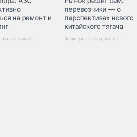
пора: АЗС
Рынок решит сам:
ктивно
перевозчики — о
ься на ремонт и
перспективах нового
инг
китайского тягача
ла и автохимия
Коммерческий транспорт