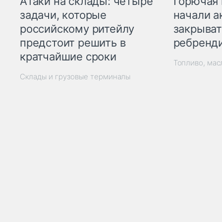
Горючая 
Атаки на склады: четыре
начали а
задачи, которые
закрыват
российскому ритейлу
ребренд
предстоит решить в
кратчайшие сроки
Топливо, мас
Склады и грузовые терминалы