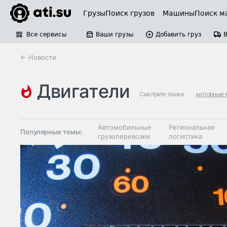
Грузы
Поиск грузов
Машины
Поиск м
Все сервисы
Ваши грузы
Добавить груз
← Новости
двигатели
Смотрите также
моторные 
Автомобильные
Региональная
Популярные темы:
грузоперевозки
логистика
Склады и
Таможня и ВЭД
грузовые
терминалы