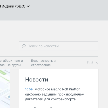
ТИ-Доки (ЭДО)
егабаритные и
Безопасность и
Ещё
пасные грузы
страхование
 масла и
Дзен
ия
Новости
Моторное масло Rolf Krafton
10.09
одобрено ведущим производителем
двигателей для комтранспорта