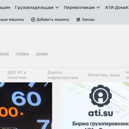
ашин
Грузовладельцам
Перевозчикам
АТИ-Доки
А
Ваши машины
Добавить машину
Заказы
масла
турбины
штрафы
ЭДО, ИТ в
Дороги,
Н
Логистика, грузы
логистике
инфраструктура
о
Коммерческий
Автосервис,
Топливо,
Спецтехника
транспорт
запчасти, шины
автохим