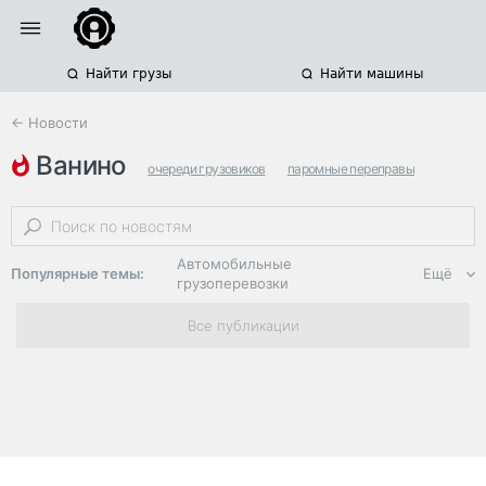
Найти грузы
Найти машины
← Новости
ванино
очереди грузовиков
паромные переправы
ванино-холмск
Автомобильные
Популярные темы:
Ещё
грузоперевозки
Региональная
Все публикации
логистика
ЭДО, ИТ в
логистике
Дороги,
инфраструктура