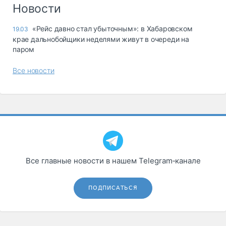
Логистика, грузы
Новости
Негабаритные и
«Рейс давно стал убыточным»: в Хабаровском
19.03
опасные грузы
крае дальнобойщики неделями живут в очереди на
Безопасность и
паром
страхование
Все новости
Таможня и ВЭД
Склады и
грузовые
терминалы
Коммерческий
транспорт
Спецтехника
Все главные новости в нашем Telegram‑канале
Автосервис,
запчасти, шины
ПОДПИСАТЬСЯ
Топливо, масла и
Дзен
автохимия