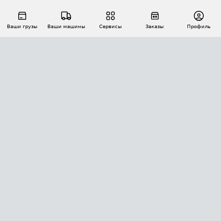
Ваши грузы
Ваши машины
Сервисы
Заказы
Профиль
АВТОМАТИЗАЦИЯ ПЕРЕВОЗОК
Площадки
Заказы
Торги
Тендеры
АТИ-Доки
GPS-мониторинг
АТИ Мессенджер
Цепочки грузов
API ATI.SU
ПОЛЕЗНОЕ
Расчет расстояний
БЕЗОПАСНОСТЬ
Академия ATI.SU
ATI.SU о безопасности
Звезды ATI.SU на вашем сайте
КОНТАКТЫ И ТАРИФЫ
Памятка по проверке контрагентов
Индекс ATI.SU FTL РФ
О системе ATI.SU
Светофор+
Средние ставки
ИНФОРМАЦИЯ
Контактная информация