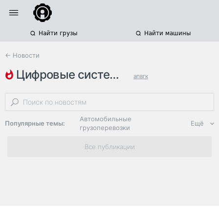
Найти грузы
Найти машины
← Новости
цифровые системы
апвгк
весогабаритный контроль
штрафы
Автомобильные
Популярные темы:
Ещё
грузоперевозки
Региональная
Все публикации
логистика
ЭДО, ИТ в
логистике
Дороги,
инфраструктура