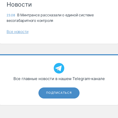
Логистика, грузы
Новости
Негабаритные и
В Минтрансе рассказали о единой системе
23.08
опасные грузы
весогабаритного контроля
Безопасность и
страхование
Все новости
Таможня и ВЭД
Склады и
грузовые
терминалы
Коммерческий
транспорт
Все главные новости в нашем Telegram‑канале
Спецтехника
Автосервис,
ПОДПИСАТЬСЯ
запчасти, шины
Топливо, масла и
Дзен
автохимия