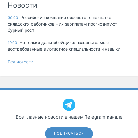
Логистика, грузы
Новости
Негабаритные и
Российские компании сообщают о нехватке
30.09
опасные грузы
складских работников – их зарплатам прогнозируют
Безопасность и
бурный рост
страхование
Не только дальнобойщики: названы самые
19.09
Таможня и ВЭД
востребованные в логистике специальности и навыки
Склады и
Все новости
грузовые
терминалы
Коммерческий
транспорт
Спецтехника
Автосервис,
запчасти, шины
Все главные новости в нашем Telegram‑канале
Топливо, масла и
Дзен
автохимия
ПОДПИСАТЬСЯ