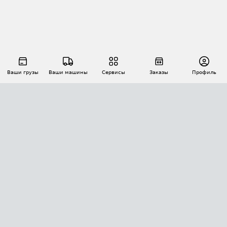
Ваши грузы
Ваши машины
Сервисы
Заказы
Профиль
АВТОМАТИЗАЦИЯ ПЕРЕВОЗОК
Площадки
Заказы
Торги
Тендеры
АТИ-Доки
GPS-мониторинг
АТИ Мессенджер
Цепочки грузов
API ATI.SU
ПОЛЕЗНОЕ
Расчет расстояний
БЕЗОПАСНОСТЬ
Академия ATI.SU