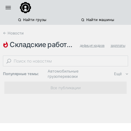
Найти грузы
Найти машины
← Новости
складские работники
дефицит кадров
зарплаты
грузчики
Автомобильные
Популярные темы:
Ещё
грузоперевозки
Региональная
Все публикации
логистика
ЭДО, ИТ в
логистике
Дороги,
инфраструктура