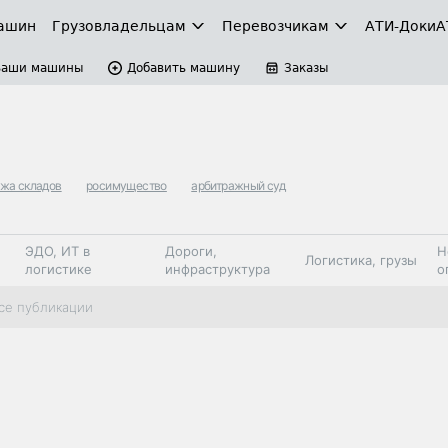
ашин
Грузовладельцам
Перевозчикам
АТИ-Доки
А
Ваши машины
Добавить машину
Заказы
жа складов
росимущество
арбитражный суд
ЭДО, ИТ в
Дороги,
Н
Логистика, грузы
логистике
инфраструктура
о
Коммерческий
Автосервис,
Топливо,
се публикации
Спецтехника
транспорт
запчасти, шины
автохим