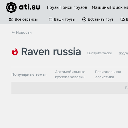
Грузы
Поиск грузов
Машины
Поиск м
Все сервисы
Ваши грузы
Добавить груз
← Новости
raven russia
Смотрите также
прода
Автомобильные
Региональная
Популярные темы:
грузоперевозки
логистика
Склады и
В
Таможня и ВЭД
грузовые
терминалы