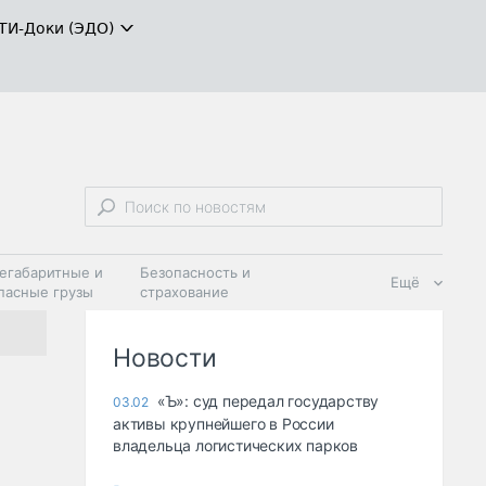
ТИ-Доки (ЭДО)
егабаритные и
Безопасность и
Ещё
пасные грузы
страхование
 масла и
Дзен
ия
Новости
«Ъ»: суд передал государству
03.02
активы крупнейшего в России
владельца логистических парков