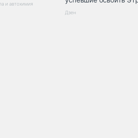
успевшие освоить ЭТ
ла и автохимия
Дзен