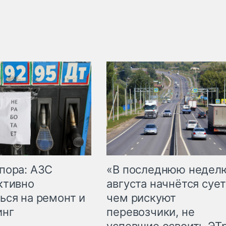
пора: АЗС
«В последнюю недел
ктивно
августа начнётся сует
ься на ремонт и
чем рискуют
инг
перевозчики, не