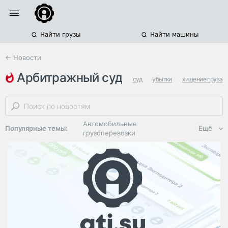
Найти грузы
Найти машины
← Новости
арбитражный суд
суд
убытки
хищение груза
Автомобильные
Популярные темы:
Ещё
грузоперевозки
Региональная
логистика
ЭДО, ИТ в
логистике
Дороги,
инфраструктура