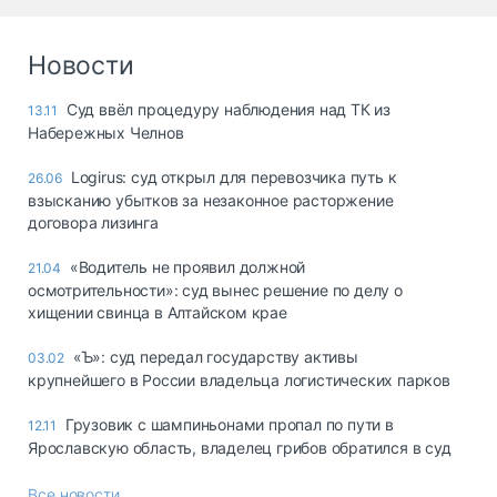
Новости
Суд ввёл процедуру наблюдения над ТК из
13.11
Набережных Челнов
Logirus: суд открыл для перевозчика путь к
26.06
взысканию убытков за незаконное расторжение
договора лизинга
«Водитель не проявил должной
21.04
осмотрительности»: суд вынес решение по делу о
хищении свинца в Алтайском крае
«Ъ»: суд передал государству активы
03.02
крупнейшего в России владельца логистических парков
Грузовик с шампиньонами пропал по пути в
12.11
Ярославскую область, владелец грибов обратился в суд
Все новости