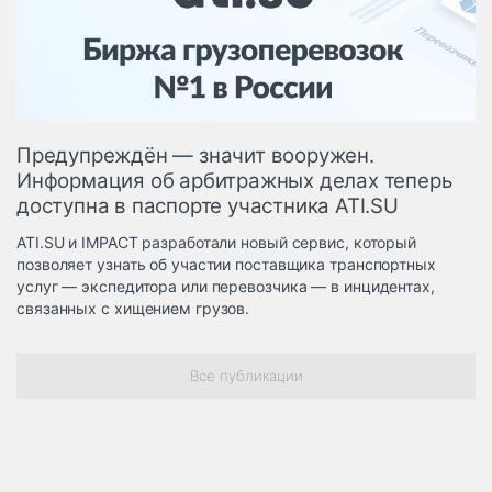
Логистика, грузы
Негабаритные и
опасные грузы
Безопасность и
страхование
Предупреждён — значит вооружен.
Таможня и ВЭД
Информация об арбитражных делах теперь
доступна в паспорте участника ATI.SU
Склады и
грузовые
ATI.SU и IMPACT разработали новый сервис, который
терминалы
позволяет узнать об участии поставщика транспортных
Коммерческий
услуг — экспедитора или перевозчика — в инцидентах,
транспорт
связанных с хищением грузов.
Спецтехника
Все публикации
Автосервис,
запчасти, шины
Топливо, масла и
Дзен
автохимия