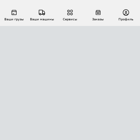
Ваши грузы
Ваши машины
Сервисы
Заказы
Профиль
АВТОМАТИЗАЦИЯ ПЕРЕВОЗОК
Площадки
Заказы
Торги
Тендеры
АТИ-Доки
GPS-мониторинг
АТИ Мессенджер
Цепочки грузов
API ATI.SU
ПОЛЕЗНОЕ
Расчет расстояний
БЕЗОПАСНОСТЬ
Академия ATI.SU
ATI.SU о безопасности
Звезды ATI.SU на вашем сайте
КОНТАКТЫ И ТАРИФЫ
Памятка по проверке контрагентов
Индекс ATI.SU FTL РФ
О системе ATI.SU
Светофор+
Средние ставки
ИНФОРМАЦИЯ