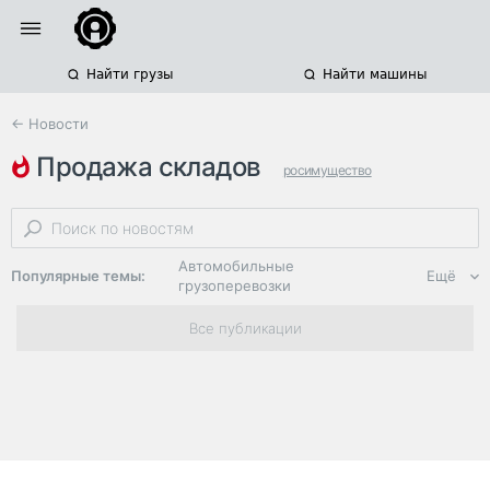
Найти грузы
Найти машины
← Новости
продажа складов
росимущество
арбитражный суд
raven russia
Автомобильные
Популярные темы:
Ещё
грузоперевозки
Региональная
Все публикации
логистика
ЭДО, ИТ в
логистике
Дороги,
инфраструктура