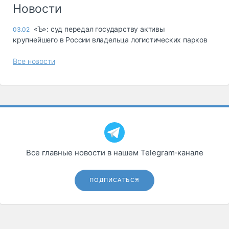
Логистика, грузы
Новости
Негабаритные и
«Ъ»: суд передал государству активы
03.02
опасные грузы
крупнейшего в России владельца логистических парков
Безопасность и
страхование
Все новости
Таможня и ВЭД
Склады и
грузовые
терминалы
Коммерческий
транспорт
Все главные новости в нашем Telegram‑канале
Спецтехника
Автосервис,
ПОДПИСАТЬСЯ
запчасти, шины
Топливо, масла и
Дзен
автохимия