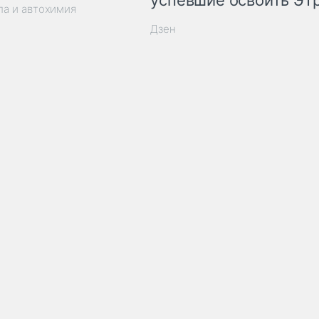
успевшие освоить ЭТ
ла и автохимия
Дзен