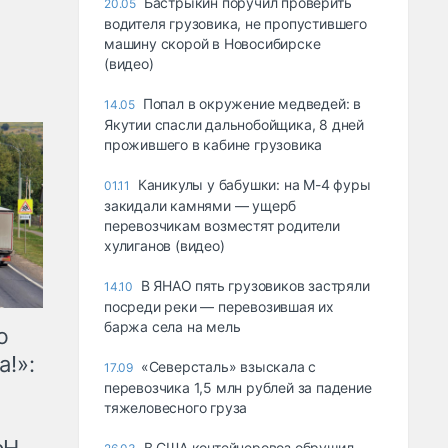
Бастрыкин поручил проверить
20.05
водителя грузовика, не пропустившего
машину скорой в Новосибирске
(видео)
Попал в окружение медведей: в
14.05
Якутии спасли дальнобойщика, 8 дней
прожившего в кабине грузовика
Каникулы у бабушки: на М-4 фуры
01.11
закидали камнями — ущерб
перевозчикам возместят родители
хулиганов (видео)
В ЯНАО пять грузовиков застряли
14.10
посреди реки — перевозившая их
баржа села на мель
ю
а!»:
«Северсталь» взыскала с
17.09
перевозчика 1,5 млн рублей за падение
тяжеловесного груза
В США контейнеровоз обрушил