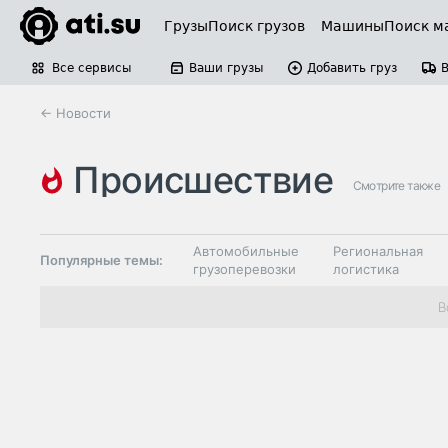
Грузы
Поиск грузов
Машины
Поиск м
Все сервисы
Ваши грузы
Добавить груз
← Новости
происшествие
Смотрите также
Автомобильные
Региональная
Популярные темы:
грузоперевозки
логистика
Склады и
В
Таможня и ВЭД
грузовые
терминалы