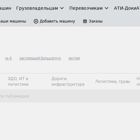
ашин
Грузовладельцам
Перевозчикам
АТИ-Доки
А
Ваши машины
Добавить машину
Заказы
м-4
застрявший большегруз
якутия
ЭДО, ИТ в
Дороги,
Н
Логистика, грузы
логистике
инфраструктура
о
Коммерческий
Автосервис,
Топливо,
се публикации
Спецтехника
транспорт
запчасти, шины
автохим