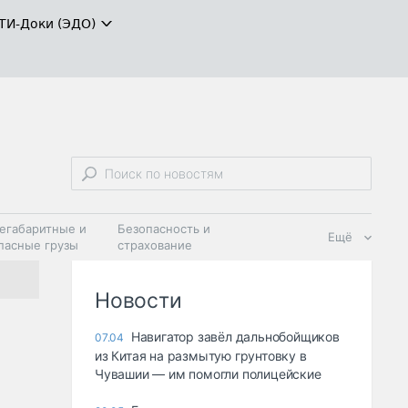
ТИ-Доки (ЭДО)
егабаритные и
Безопасность и
Ещё
пасные грузы
страхование
 масла и
Дзен
ия
Новости
Навигатор завёл дальнобойщиков
07.04
из Китая на размытую грунтовку в
Чувашии — им помогли полицейские