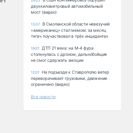
рН
26.03
двухкилометровый автомобильный
мост (видео)
В Смоленской области невезучий
13.07
«американец» стал мемом: за месяц
тягач поучаствовал в трёх инцидентах
ДТП 21 века: на М-4 фура
19.01
столкнулась с дроном, дальнобойщик
не смог сдержать эмоции
На подъезде к Ставрополю ветер
12.01
переворачивает грузовики, движение
ограничено (видео)
Все новости