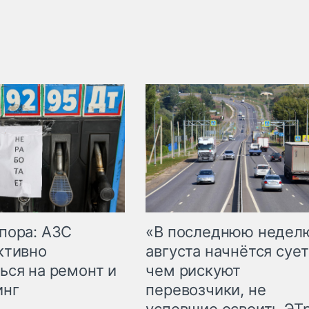
пора: АЗС
«В последнюю недел
ктивно
августа начнётся сует
ься на ремонт и
чем рискуют
инг
перевозчики, не