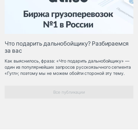
Логистика, грузы
Негабаритные и
опасные грузы
Безопасность и
страхование
Что подарить дальнобойщику? Разбираемся
Таможня и ВЭД
за вас
Склады и
Как выяснилось, фраза: «Что подарить дальнобойщику» —
грузовые
один из популярнейших запросов русскоязычного сегмента
терминалы
«Гугл»; поэтому мы не можем обойти стороной эту тему.
Коммерческий
транспорт
Все публикации
Спецтехника
Автосервис,
запчасти, шины
Топливо, масла и
Дзен
автохимия