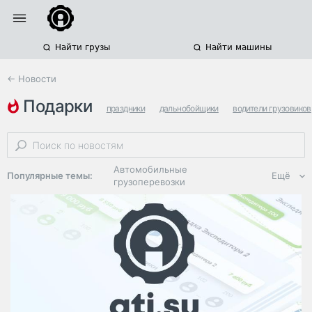
Найти грузы
Найти машины
← Новости
подарки
праздники
дальнобойщики
водители грузовиков
Автомобильные
Популярные темы:
Ещё
грузоперевозки
Региональная
логистика
ЭДО, ИТ в
логистике
Дороги,
инфраструктура