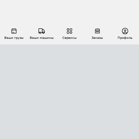
Ваши грузы
Ваши машины
Сервисы
Заказы
Профиль
АВТОМАТИЗАЦИЯ ПЕРЕВОЗОК
Площадки
Заказы
Торги
Тендеры
АТИ-Доки
GPS-мониторинг
АТИ Мессенджер
Цепочки грузов
API ATI.SU
ПОЛЕЗНОЕ
Расчет расстояний
БЕЗОПАСНОСТЬ
Академия ATI.SU
ATI.SU о безопасности
Звезды ATI.SU на вашем сайте