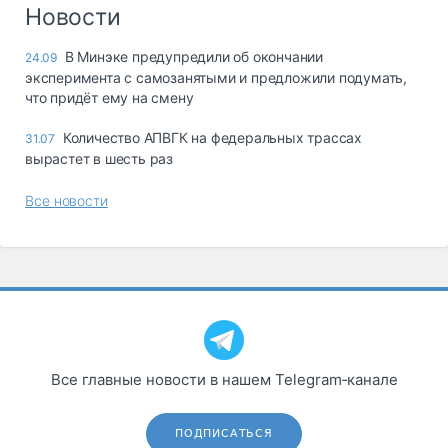
Логистика, грузы
Новости
Негабаритные и
В Минэке предупредили об окончании
24.09
опасные грузы
эксперимента с самозанятыми и предложили подумать,
Безопасность и
что придёт ему на смену
страхование
Количество АПВГК на федеральных трассах
31.07
Таможня и ВЭД
вырастет в шесть раз
Склады и
Все новости
грузовые
терминалы
Коммерческий
транспорт
Спецтехника
Автосервис,
запчасти, шины
Все главные новости в нашем Telegram‑канале
Топливо, масла и
Дзен
автохимия
ПОДПИСАТЬСЯ