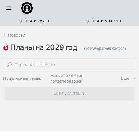
Найти грузы
Найти машины
← Новости
планы на 2029 год
весогабаритный контроль
апвгк
федеральные автодороги
Автомобильные
Популярные темы:
Ещё
грузоперевозки
Региональная
Все публикации
логистика
ЭДО, ИТ в
логистике
Дороги,
инфраструктура