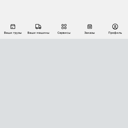
Ваши грузы
Ваши машины
Сервисы
Заказы
Профиль
АВТОМАТИЗАЦИЯ ПЕРЕВОЗОК
Площадки
Заказы
Торги
Тендеры
АТИ-Доки
GPS-мониторинг
АТИ Мессенджер
Цепочки грузов
API ATI.SU
ПОЛЕЗНОЕ
Расчет расстояний
БЕЗОПАСНОСТЬ
Академия ATI.SU
ATI.SU о безопасности
Звезды ATI.SU на вашем сайте
КОНТАКТЫ И ТАРИФЫ