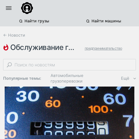
Найти грузы
Найти машины
← Новости
обслуживание грузовиков
предпринимательство
тарифы на грузоперевозки
расходы
Автомобильные
Популярные темы:
Ещё
грузоперевозки
Региональная
логистика
ЭДО, ИТ в
логистике
Дороги,
инфраструктура