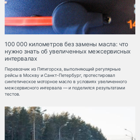
Логистика, грузы
Негабаритные и
опасные грузы
Безопасность и
страхование
100 000 километров без замены масла: что
Таможня и ВЭД
нужно знать об увеличенных межсервисных
интервалах
Склады и
грузовые
Перевозчик из Пятигорска, выполняющий регулярные
терминалы
рейсы в Москву и Санкт-Петербург, протестировал
Коммерческий
синтетическое моторное масло в условиях увеличенного
транспорт
межсервисного интервала — и поделился результатами
тестов.
Спецтехника
Автосервис,
запчасти, шины
Топливо, масла и
Дзен
автохимия