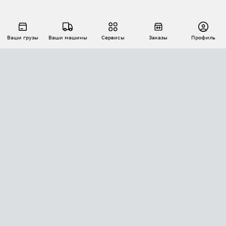
Ваши грузы
Ваши машины
Сервисы
Заказы
Профиль
АВТОМАТИЗАЦИЯ ПЕРЕВОЗОК
Площадки
Заказы
Торги
Тендеры
АТИ-Доки
GPS-мониторинг
АТИ Мессенджер
Цепочки грузов
API ATI.SU
ПОЛЕЗНОЕ
Расчет расстояний
БЕЗОПАСНОСТЬ
Академия ATI.SU
ATI.SU о безопасности
Звезды ATI.SU на вашем сайте
КОНТАКТЫ И ТАРИФЫ
Памятка по проверке контрагентов
Индекс ATI.SU FTL РФ
О системе ATI.SU
Светофор+