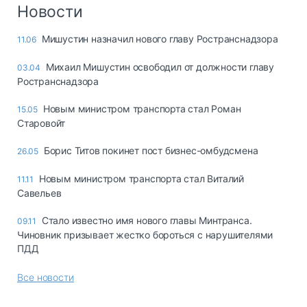
Логистика, грузы
Новости
Негабаритные и
Мишустин назначил нового главу Ространснадзора
11.06
опасные грузы
Безопасность и
Михаил Мишустин освободил от должности главу
03.04
страхование
Ространснадзора
Таможня и ВЭД
Новым министром транспорта стал Роман
15.05
Старовойт
Склады и
грузовые
Борис Титов покинет пост бизнес-омбудсмена
26.05
терминалы
Коммерческий
Новым министром транспорта стал Виталий
11.11
транспорт
Савельев
Спецтехника
Стало известно имя нового главы Минтранса.
09.11
Чиновник призывает жестко бороться с нарушителями
Автосервис,
ПДД
запчасти, шины
Топливо, масла и
Все новости
Дзен
автохимия