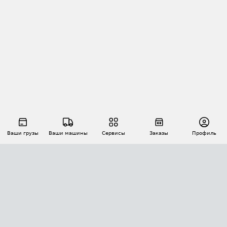
Ваши грузы
Ваши машины
Сервисы
Заказы
Профиль
АВТОМАТИЗАЦИЯ ПЕРЕВОЗОК
Площадки
Заказы
Торги
Тендеры
АТИ-Доки
GPS-мониторинг
АТИ Мессенджер
Цепочки грузов