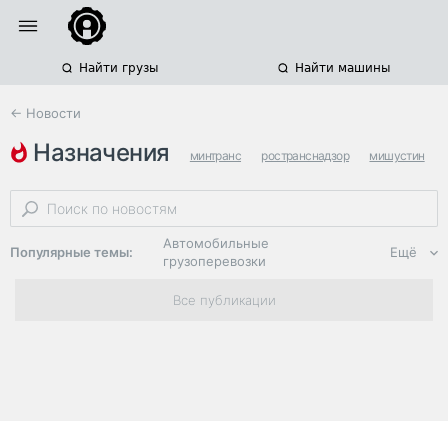
Найти грузы
Найти машины
← Новости
назначения
минтранс
ространснадзор
мишустин
Автомобильные
Популярные темы:
Ещё
грузоперевозки
Региональная
Все публикации
логистика
ЭДО, ИТ в
логистике
Дороги,
инфраструктура