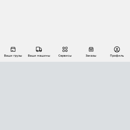
Ваши грузы
Ваши машины
Сервисы
Заказы
Профиль
АВТОМАТИЗАЦИЯ ПЕРЕВОЗОК
Площадки
Заказы
Торги
Тендеры
АТИ-Доки
GPS-мониторинг
АТИ Мессенджер
Цепочки грузов
API ATI.SU
ПОЛЕЗНОЕ