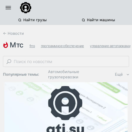
Найти грузы
Найти машины
← Новости
мтс
fms
программное обеспечение
управление автопарками
Автомобильные
Популярные темы:
Ещё
грузоперевозки
Региональная
логистика
ЭДО, ИТ в
логистике
Дороги,
инфраструктура