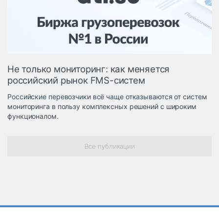
Логистика, грузы
Негабаритные и
опасные грузы
Безопасность и
страхование
Не только мониторинг: как меняется
Таможня и ВЭД
российский рынок FMS-систем
Склады и
Российские перевозчики всё чаще отказываются от систем
грузовые
мониторинга в пользу комплексных решений с широким
терминалы
функционалом.
Коммерческий
транспорт
Все публикации
Спецтехника
Автосервис,
запчасти, шины
Топливо, масла и
Дзен
автохимия