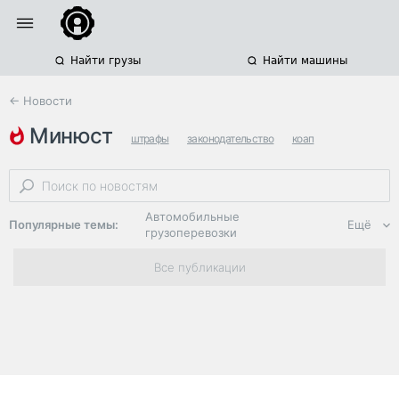
Найти грузы
Найти машины
← Новости
минюст
штрафы
законодательство
коап
Автомобильные
Популярные темы:
Ещё
грузоперевозки
Региональная
Все публикации
логистика
ЭДО, ИТ в
логистике
Дороги,
инфраструктура