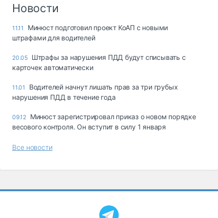
Логистика, грузы
Новости
Негабаритные и
Минюст подготовил проект КоАП с новыми
11.11
опасные грузы
штрафами для водителей
Безопасность и
страхование
Штрафы за нарушения ПДД будут списывать с
20.05
карточек автоматически
Таможня и ВЭД
Водителей начнут лишать прав за три грубых
11.01
Склады и
нарушения ПДД в течение года
грузовые
терминалы
Минюст зарегистрировал приказ о новом порядке
09.12
Коммерческий
весового контроля. Он вступит в силу 1 января
транспорт
Все новости
Спецтехника
Автосервис,
запчасти, шины
Топливо, масла и
Дзен
автохимия