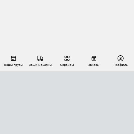
Ваши грузы
Ваши машины
Сервисы
Заказы
Профиль
АВТОМАТИЗАЦИЯ ПЕРЕВОЗОК
Площадки
Заказы
Торги
Тендеры
АТИ-Доки
GPS-мониторинг
АТИ Мессенджер
Цепочки грузов
API ATI.SU