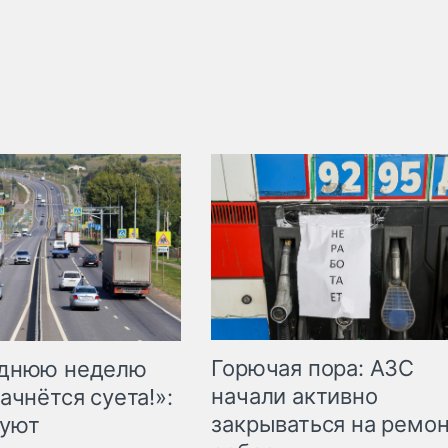
Горючая пора: АЗС
еднюю неделю
начали активно
ачнётся суета!»:
закрываться на ремон
куют