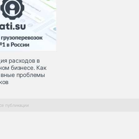
ия расходов в
ном бизнесе. Как
авные проблемы
ков
се публикации