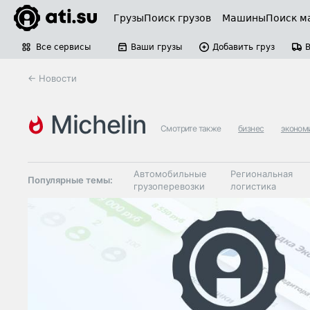
Грузы
Поиск грузов
Машины
Поиск м
Все сервисы
Ваши грузы
Добавить груз
← Новости
michelin
Смотрите также
бизнес
эконом
Автомобильные
Региональная
Популярные темы:
грузоперевозки
логистика
Склады и
Таможня и ВЭД
грузовые
терминалы