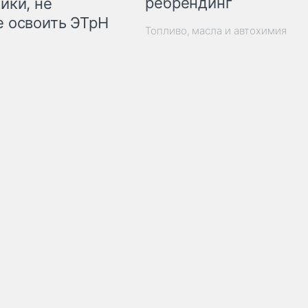
ребрендинг
ики, не
 освоить ЭТрН
Топливо, масла и автохимия