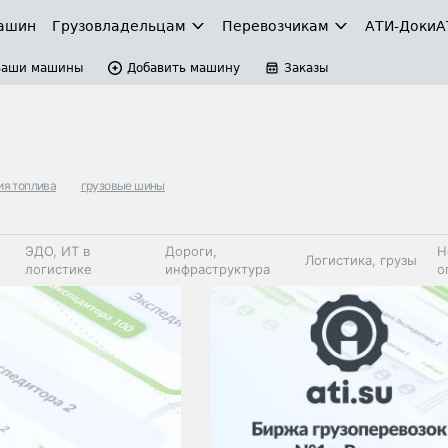
ашин
Грузовладельцам
Перевозчикам
АТИ-Доки
А
Ваши машины
Добавить машину
Заказы
ия топлива
грузовые шины
ЭДО, ИТ в
Дороги,
Н
Логистика, грузы
логистике
инфраструктура
о
Коммерческий
Автосервис,
Топливо,
Спецтехника
транспорт
запчасти, шины
автохим