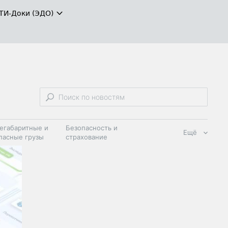
ТИ-Доки (ЭДО)
егабаритные и
Безопасность и
Ещё
пасные грузы
страхование
 масла и
Дзен
ия