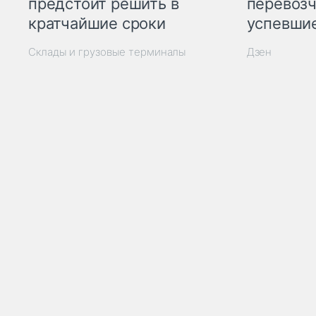
предстоит решить в
перевозч
кратчайшие сроки
успевшие
Склады и грузовые терминалы
Дзен