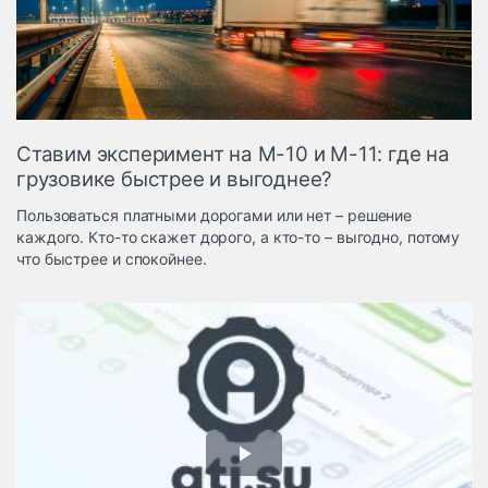
Логистика, грузы
Негабаритные и
опасные грузы
Безопасность и
страхование
Ставим эксперимент на М-10 и М-11: где на
Таможня и ВЭД
грузовике быстрее и выгоднее?
Склады и
Пользоваться платными дорогами или нет – решение
грузовые
каждого. Кто-то скажет дорого, а кто-то – выгодно, потому
терминалы
что быстрее и спокойнее.
Коммерческий
транспорт
Спецтехника
Автосервис,
запчасти, шины
Топливо, масла и
Дзен
автохимия