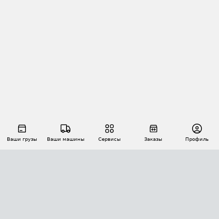
Ваши грузы
Ваши машины
Сервисы
Заказы
Профиль
АВТОМАТИЗАЦИЯ ПЕРЕВОЗОК
Площадки
Заказы
Торги
Тендеры
АТИ-Доки