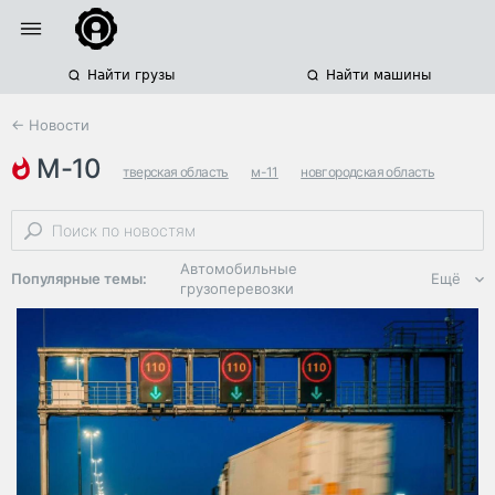
Найти грузы
Найти машины
← Новости
м-10
тверская область
м-11
новгородская область
Автомобильные
Популярные темы:
Ещё
грузоперевозки
Региональная
логистика
ЭДО, ИТ в
логистике
Дороги,
инфраструктура