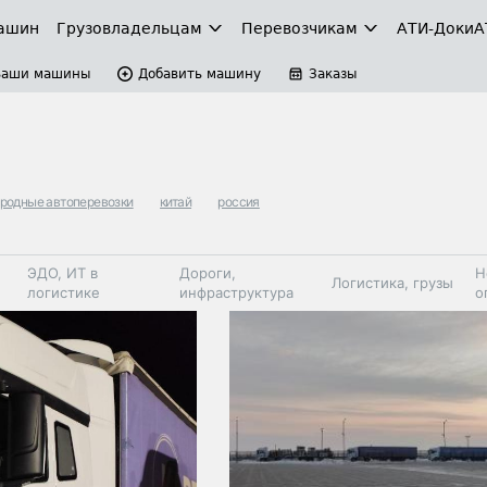
ашин
Грузовладельцам
Перевозчикам
АТИ-Доки
А
Ваши машины
Добавить машину
Заказы
родные автоперевозки
китай
россия
ЭДО, ИТ в
Дороги,
Н
Логистика, грузы
логистике
инфраструктура
о
Коммерческий
Автосервис,
Топливо,
Спецтехника
транспорт
запчасти, шины
автохим