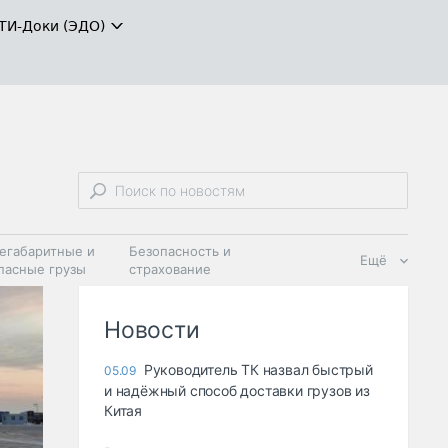
ТИ-Доки (ЭДО)
егабаритные и
Безопасность и
Ещё
пасные грузы
страхование
 масла и
Дзен
ия
Новости
Руководитель ТК назвал быстрый
05.09
и надёжный способ доставки грузов из
Китая