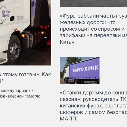
«Фуры забрали часть груз
железных дорог»: что
происходит со спросом и
тарифами на перевозки и
Китая
 этому готовы». Как
НР
ке международных
«Ставки держим до конц
Поднебесной помогло
сезона»: руководитель ТК
китайских фурах, зарплат
шоферов и самом безопа
МАПП