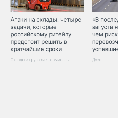
Атаки на склады: четыре
«В посл
задачи, которые
августа н
российскому ритейлу
чем рис
предстоит решить в
перевозч
кратчайшие сроки
успевшие
Склады и грузовые терминалы
Дзен