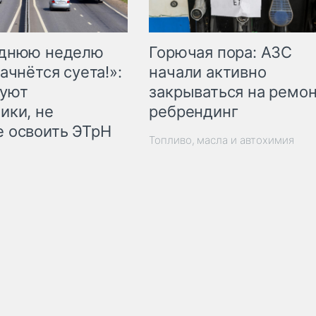
Горючая пора: АЗС
еднюю неделю
начали активно
ачнётся суета!»:
закрываться на ремон
куют
ребрендинг
ики, не
 освоить ЭТрН
Топливо, масла и автохимия